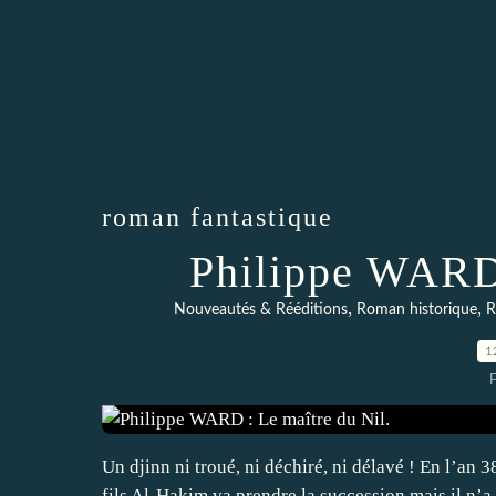
roman fantastique
Philippe WARD 
,
,
Nouveautés & Rééditions
Roman historique
R
1
Un djinn ni troué, ni déchiré, ni délavé ! En l’an 3
fils Al-Hakim va prendre la succession mais il n’a 