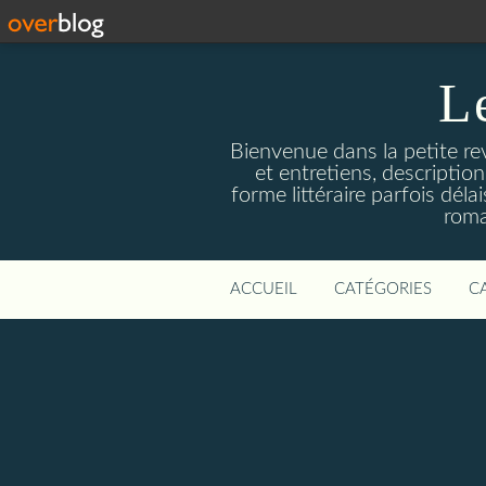
L
Bienvenue dans la petite revu
et entretiens, descriptio
forme littéraire parfois dél
roma
ACCUEIL
CATÉGORIES
C