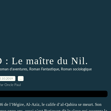
: Le maître du Nil.
,
,
oman d'aventures
Roman Fantastique
Roman sociologique
2.10.2019
…
Par Oncle Paul
86 de l’Hégire, Al-Aziz, le calife d’al-Qahira se meurt. Son
que onze ans, aussi c’est Barjawan dit le slave qui assurera la