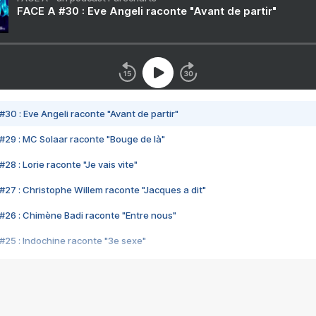
FACE A #30 : Eve Angeli raconte "Avant de partir"
#30 : Eve Angeli raconte "Avant de partir"
#29 : MC Solaar raconte "Bouge de là"
28 : Lorie raconte "Je vais vite"
#27 : Christophe Willem raconte "Jacques a dit"
#26 : Chimène Badi raconte "Entre nous"
#25 : Indochine raconte "3e sexe"
#24 : Zaho raconte "C'est chelou"
#23 : Patrick Bruel raconte "Au café des délices"