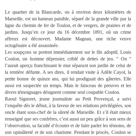
Le quartier de la Blancarde, sis à environ deux kilomètres de
Marseille, est un hameau paisible, séparé de la grande ville par la
ligne du chemin de fer de Toulon, et de vergers, de prairies et de
jardins. Jusqu’en ce jour du 16 décembre 1891, où un crime
affreux est découvert. Madame Magnan, une riche veuve
octogénaire a été assassinée.
Les soupçons se portent immédiatement sur le fils adoptif, Louis
Coulon, un homme dépensier, criblé de dettes de jeu. “ On ”
l’aurait aperçu franchissant le mur séparant son jardin de celui de
la rentière défunte. A ses dires, il rendait visite à Adèle Cayol, la
petite bonne de quinze ans, qui lui prodiguait des gâteries. Elle
aussi est suspectée un temps. Mais le faisceau de preuves et les
divers témoignages désignent comme seul coupable Coulon.
Raoul Signoret, jeune journaliste au Petit Provençal, a suivi
l’enquête dès le début, à la faveur de ses relations privilégiées, son
oncle étant sous-chef de la sûreté de Marseille. Et s’il était mieux
renseigné que ses confrères, c’est aussi un peu grâce à son sens de
l’observation, sa faculté d’écouter et de faire parler les témoins, de
son opiniâtreté et de son charisme. Pendant le procès, Coulon se