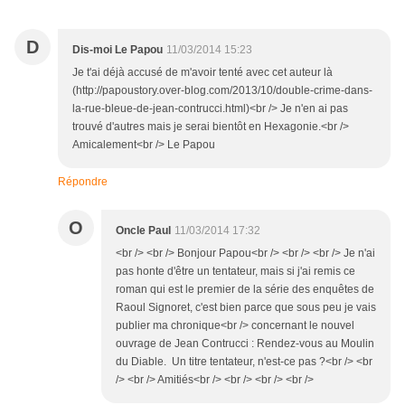
D
Dis-moi Le Papou
11/03/2014 15:23
Je t'ai déjà accusé de m'avoir tenté avec cet auteur là
(http://papoustory.over-blog.com/2013/10/double-crime-dans-
la-rue-bleue-de-jean-contrucci.html)<br /> Je n'en ai pas
trouvé d'autres mais je serai bientôt en Hexagonie.<br />
Amicalement<br /> Le Papou
Répondre
O
Oncle Paul
11/03/2014 17:32
<br /> <br /> Bonjour Papou<br /> <br /> <br /> Je n'ai
pas honte d'être un tentateur, mais si j'ai remis ce
roman qui est le premier de la série des enquêtes de
Raoul Signoret, c'est bien parce que sous peu je vais
publier ma chronique<br /> concernant le nouvel
ouvrage de Jean Contrucci : Rendez-vous au Moulin
du Diable. Un titre tentateur, n'est-ce pas ?<br /> <br
/> <br /> Amitiés<br /> <br /> <br /> <br />