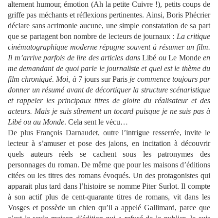
alternent humour, émotion (Ah la petite Cuivre !), petits coups de
griffe pas méchants et réflexions pertinentes. Ainsi, Boris Phécrier
déclare sans acrimonie aucune, une simple constatation de sa part
que se partagent bon nombre de lecteurs de journaux :
La critique
cinématographique moderne répugne souvent à résumer un film.
Il m’arrive parfois de lire des articles dans
Libé
ou
Le Monde
en
me demandant de quoi parle le journaliste et quel est le thème du
film chroniqué. Moi, à
7 jours sur Paris
je commence toujours par
donner un résumé avant de décortiquer la structure scénaristique
et rappeler les principaux titres de gloire du réalisateur et des
acteurs. Mais je suis sûrement un tocard puisque je ne suis pas à
Libé ou au Monde
. Cela sent le vécu…
De plus François Darnaudet, outre l’intrigue resserrée, invite le
lecteur à s’amuser et pose des jalons, en incitation à découvrir
quels auteurs réels se cachent sous les patronymes des
personnages du roman. De même que pour les maisons d’éditions
citées ou les titres des romans évoqués. Un des protagonistes qui
apparait plus tard dans l’histoire se nomme Piter Surlot. Il compte
à son actif plus de cent-quarante titres de romans, vit dans les
Vosges et possède un chien qu’il a appelé Gallimard, parce que