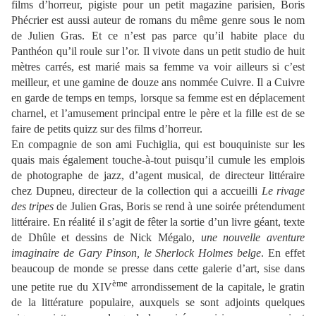
films d’horreur, pigiste pour un petit magazine parisien, Boris
Phécrier est aussi auteur de romans du même genre sous le nom
de Julien Gras. Et ce n’est pas parce qu’il habite place du
Panthéon qu’il roule sur l’or. Il vivote dans un petit studio de huit
mètres carrés, est marié mais sa femme va voir ailleurs si c’est
meilleur, et une gamine de douze ans nommée Cuivre. Il a Cuivre
en garde de temps en temps, lorsque sa femme est en déplacement
charnel, et l’amusement principal entre le père et la fille est de se
faire de petits quizz sur des films d’horreur.
En compagnie de son ami Fuchiglia, qui est bouquiniste sur les
quais mais également touche-à-tout puisqu’il cumule les emplois
de photographe de jazz, d’agent musical, de directeur littéraire
chez Dupneu, directeur de la collection qui a accueilli
Le rivage
des tripes
de Julien Gras, Boris se rend à une soirée prétendument
littéraire. En réalité il s’agit de fêter la sortie d’un livre géant, texte
de Dhûle et dessins de Nick Mégalo,
une nouvelle aventure
imaginaire de Gary Pinson, le Sherlock Holmes belge
. En effet
beaucoup de monde se presse dans cette galerie d’art, sise dans
ème
une petite rue du XIV
arrondissement de la capitale, le gratin
de la littérature populaire, auxquels se sont adjoints quelques