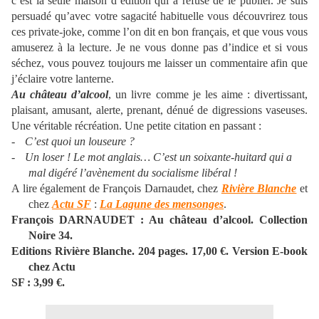
c’est la seule maison d’édition qui a refusé de le publier. Je suis
persuadé qu’avec votre sagacité habituelle vous découvrirez tous
ces private-joke, comme l’on dit en bon français, et que vous vous
amuserez à la lecture. Je ne vous donne pas d’indice et si vous
séchez, vous pouvez toujours me laisser un commentaire afin que
j’éclaire votre lanterne.
Au château d’alcool
, un livre comme je les aime : divertissant,
plaisant, amusant, alerte, prenant, dénué de digressions vaseuses.
Une véritable récréation. Une petite citation en passant :
-
C’est quoi un louseure ?
-
Un loser ! Le mot anglais… C’est un soixante-huitard qui a
mal digéré l’avènement du socialisme libéral !
A lire également de François Darnaudet, chez
Rivière Blanche
et
chez
Actu SF
:
La Lagune des mensonges
.
François DARNAUDET : Au château d’alcool. Collection
Noire 34.
Editions Rivière Blanche. 204 pages. 17,00 €. Version E-book
chez Actu
SF : 3,99 €.