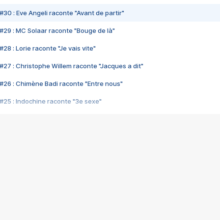
#30 : Eve Angeli raconte "Avant de partir"
#29 : MC Solaar raconte "Bouge de là"
28 : Lorie raconte "Je vais vite"
#27 : Christophe Willem raconte "Jacques a dit"
#26 : Chimène Badi raconte "Entre nous"
#25 : Indochine raconte "3e sexe"
#24 : Zaho raconte "C'est chelou"
#23 : Patrick Bruel raconte "Au café des délices"
#22 : Kyo raconte "Le chemin"
#21 : Nolwenn Leroy raconte "Cassé"
#20 : Patrick Hernandez raconte "Born to be alive"
#19 : Lorie raconte "Près de moi"