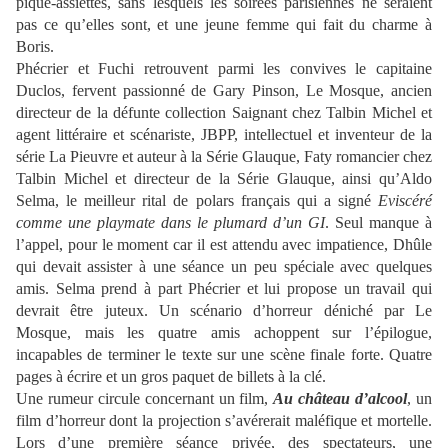
pique-assiettes, sans lesquels les soirées parisiennes ne seraient
pas ce qu’elles sont, et une jeune femme qui fait du charme à
Boris.
Phécrier et Fuchi retrouvent parmi les convives le capitaine
Duclos, fervent passionné de Gary Pinson, Le Mosque, ancien
directeur de la défunte collection Saignant chez Talbin Michel et
agent littéraire et scénariste, JBPP, intellectuel et inventeur de la
série La Pieuvre et auteur à la Série Glauque, Faty romancier chez
Talbin Michel et directeur de la Série Glauque, ainsi qu’Aldo
Selma, le meilleur rital de polars français qui a signé
Eviscéré
comme une playmate dans le plumard d’un GI
. Seul manque à
l’appel, pour le moment car il est attendu avec impatience, Dhûle
qui devait assister à une séance un peu spéciale avec quelques
amis. Selma prend à part Phécrier et lui propose un travail qui
devrait être juteux. Un scénario d’horreur déniché par Le
Mosque, mais les quatre amis achoppent sur l’épilogue,
incapables de terminer le texte sur une scène finale forte. Quatre
pages à écrire et un gros paquet de billets à la clé.
Une rumeur circule concernant un film,
Au château d’alcool
, un
film d’horreur dont la projection s’avérerait maléfique et mortelle.
Lors d’une première séance privée, des spectateurs, une