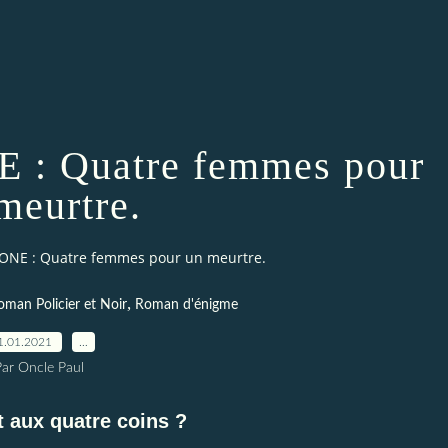
 : Quatre femmes pour
meurtre.
TONE : Quatre femmes pour un meurtre.
,
oman Policier et Noir
Roman d'énigme
1.01.2021
…
Par Oncle Paul
t aux quatre coins ?