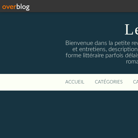
L
Bienvenue dans la petite revu
et entretiens, descriptio
forme littéraire parfois dél
roma
ACCUEIL
CATÉGORIES
C