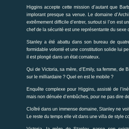
Higgins accepte cette mission d’autant que Barbara
implorant presque sa venue. Le domaine d’Archib
extrêmement difficile d’entrer, surtout si l’on es
chef de la sécurité est une représentante du sexe di
Stanley a été abattu dans son bureau de quatre
formidable volonté et une constitution solide lui p
il est plongé dans un état comateux.
Qui de Victoria, sa mère, d’Emily, sa femme, de Ba
sur le milliardaire ? Quel en est le mobile ?
Enquête complexe pour Higgins, assisté de l’iné
mais non dénuée d’embûches, pour ne pas dire de
Cloîtré dans un immense domaine, Stanley ne voit 
Le reste du temps elle vit dans une villa de style c
Victoria, la mère de Stanley, passe son exis