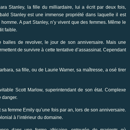
 Stanley, la fille du milliardaire, lui a écrit par deux fois,
ald Stanley est une immense propriété dans laquelle il est
t un homme. A part Stanley, n’y vivent que des femmes. Même le
t faible.
 balles de revolver, le jour de son anniversaire. Mais une
ermettent de survivre à cette tentative d’assassinat. Cependant
rbara, sa fille, ou de Laurie Warner, sa maîtresse, a osé tirer
vitable Scott Marlow, superintendant de son état. Complexe
 danger.
sa femme Emily qu’une fois par an, lors de son anniversaire.
olonial à l’intérieur du domaine.
tence dans une ferme africaine, entourée de marigots où