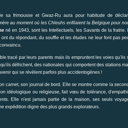
de sa frimousse et Gwaz-Ru aura pour habitude de déclar
a mère au moment où les Chleuhs enfilaient la Belgique pour no
ne
né en 1943, sont les Intellectuels, les Savants de la fratrie. I
s ont du répondant, du souffle et les études ne leur font pas peu
 convaincu.
ble tracé par leurs parents mais ils empruntent les voies qu'ils 
 qu'ils défrichent, des nationales qui comportent des stations ma
avenir qui se révèlent parfois plus accidentogènes !
nt son carnet, son journal de bord. Elle se montre comme la secon
on idéologique ou religieuse, fait vœu de tolérance, d'empathi
arents. Elle n'est jamais partie de la maison, ses seuls voyag
une expédition digne des plus grands explorateurs.