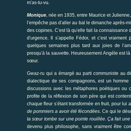
m'as-tu-vu.
Monique
, née en 1935, entre Maurice et Julienne
l'empêche pas d'aller au bal le dimanche après-
des copines. C'est là qu'elle fait la connaissance 
d'urgence. Il s'appelle Fédor, et c'est vraiment 
quelques semaines plus tard aux joies de l'
presqu'à la sauvette. Heureusement Angèle est là p
sœur.
Gwaz-ru qui a émargé au parti communiste au déb
dialectique de ses compagnons, est un homme bo
discussions avec les métaphores poétiques ou cr
profite de la réflexion de son père qui est conte
chaque fleur s'étant transformée en fruit, pour lu
de pommiers a avoir été fécondées
. Ce qui le dés
ta sœur tombe sur une pointe rouillée. Ça fait u
devenu plus philosophe, sans vraiment être cons