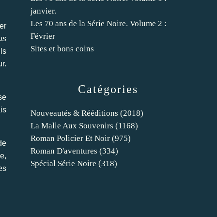
janvier.
Les 70 ans de la Série Noire. Volume 2 :
er
Février
us
Sites et bons coins
ls
r.
Catégories
se
is
Nouveautés & Rééditions
(2018)
La Malle Aux Souvenirs
(1168)
Roman Policier Et Noir
(975)
de
Roman D'aventures
(334)
e,
Spécial Série Noire
(318)
es