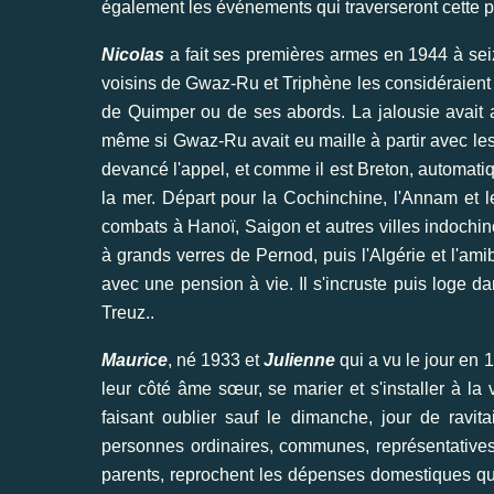
également les événements qui traverseront cette p
Nicolas
a fait ses premières armes en 1944 à seize
voisins de Gwaz-Ru et Triphène les considéraient
de Quimper ou de ses abords. La jalousie avait a
même si Gwaz-Ru avait eu maille à partir avec l
devancé l'appel, et comme il est Breton, automatiqu
la mer. Départ pour la Cochinchine, l'Annam et l
combats à Hanoï, Saigon et autres villes indochin
à grands verres de Pernod, puis l'Algérie et l'ami
avec une pension à vie. Il s'incruste puis loge 
Treuz..
Maurice
, né 1933 et
Julienne
qui a vu le jour en 1
leur côté âme sœur, se marier et s'installer à la 
faisant oublier sauf le dimanche, jour de ravita
personnes ordinaires, communes, représentatives
parents, reprochent les dépenses domestiques qui