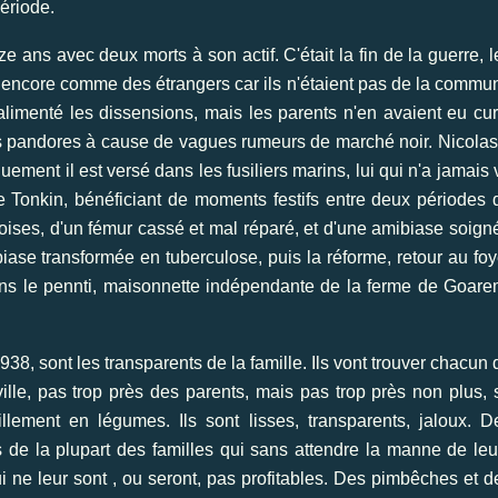
ériode.
 ans avec deux morts à son actif. C'était la fin de la guerre, l
 encore comme des étrangers car ils n'étaient pas de la commu
limenté les dissensions, mais les parents n'en avaient eu cur
es pandores à cause de vagues rumeurs de marché noir. Nicolas
ement il est versé dans les fusiliers marins, lui qui n'a jamais 
e Tonkin, bénéficiant de moments festifs entre deux périodes 
oises, d'un fémur cassé et mal réparé, et d'une amibiase soign
biase transformée en tuberculose, puis la réforme, retour au foy
dans le pennti, maisonnette indépendante de la ferme de Goare
938, sont les transparents de la famille. Ils vont trouver chacun 
ville, pas trop près des parents, mais pas trop près non plus, 
illement en légumes. Ils sont lisses, transparents, jaloux. D
 de la plupart des familles qui sans attendre la manne de leu
 ne leur sont , ou seront, pas profitables. Des pimbêches et d