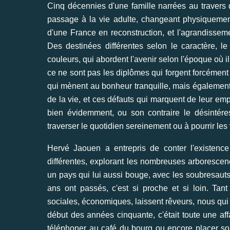
Cinq décennies d'une famille narrées au travers
passage à la vie adulte, changeant physiqueme
d'une France en reconstruction, et l'agrandisseme
Des destinées différentes selon le caractère, l
couleurs, qui abordent l'avenir selon l'époque où 
ce ne sont pas les diplômes qui forgent forcément 
qui mènent au bonheur tranquille, mais également 
de la vie, et ces défauts qui marquent de leur emp
bien évidemment, ou son contraire le désintére
traverser le quotidien sereinement ou à pourrir les 
Hervé Jaouen a entrepris de conter l'existence
différentes, explorant les nombreuses arborescenc
un pays qui lui aussi bouge, avec les soubresaut
ans ont passés, c'est si proche et si loin. Ta
sociales, économiques, laissent rêveurs, nous qu
début des années cinquante, c'était toute une af
téléphoner au café du bourg ou encore placer son 