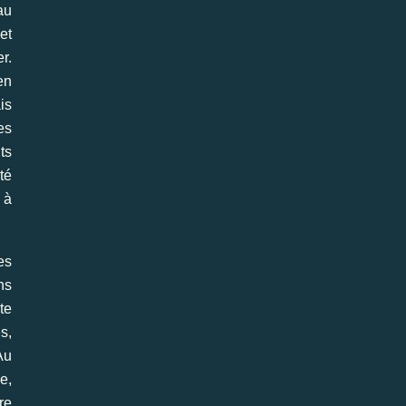
au
et
r.
en
is
es
ts
té
 à
es
ns
te
s,
Au
e,
re