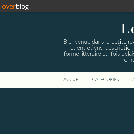
L
Bienvenue dans la petite revu
et entretiens, descriptio
forme littéraire parfois dél
roma
ACCUEIL
CATÉGORIES
C