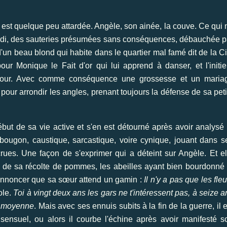
, est quelque peu attardée. Angèle, son ainée, la couve. Ce qui 
midi, des sauteries présumées sans conséquences, débauchée p
d'un beau blond qui habite dans le quartier mal famé dit de la Ci
pour Monique le Fait d'or qui lui apprend à danser, et l'initie
amour. Avec comme conséquence une grossesse et un maria
our arrondir les angles, prenant toujours la défense de sa peti
ut de sa vie active et s'en est détourné après avoir analysé 
ugon, caustique, sarcastique, voire cynique, jouant dans s
ues. Une façon de s'exprimer qui a déteint sur Angèle. Et el
nt de sa récolte de pommes, les abeilles ayant bien bourdonné 
i annoncer que sa sœur attend un gamin :
Il n'y a pas que les fleu
ole.
Toi à vingt deux ans les gars ne t'intéressent pas, à seize a
ne moyenne
. Mais avec ses ennuis subits à la fin de la guerre, il e
ensuel, ou alors il courbe l'échine après avoir manifesté s