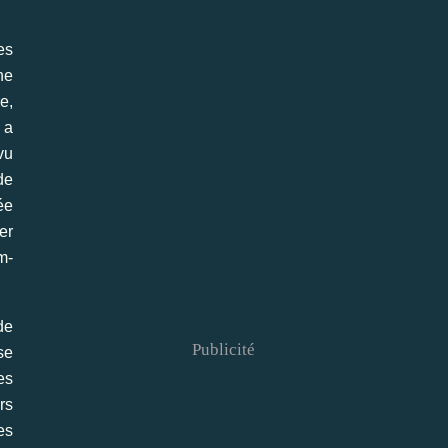
es
ne
e,
 a
vu
de
ée
er
m-
de
Publicité
se
es
rs
es