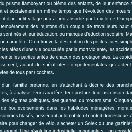
 du prisme flamboyant ou blême des enfants, de leur enfance 
nt et socialement en même temps que l'évolution des mœurs 
nt d'un petit village peu à peu absorbé par la ville de Quimpe
e tempérament des rejetons d'un couple de travailleurs haut 
ils sont nés et leur éducation, ou manque d'éduction scolaire. Ma
un caractère. On retrouve la description des petites joies simpl
les aléas d'une vie bousculée par la mort violente, les acciden
reinte les particularités de chacun des protagonistes. La cupidi
ssement, autant de spécificités comportementales qui aident
vies de tous par ricochets.
 d'un famille bretonne, en s'attachant à décrire des branch
es, à analyser leur caractère, leur posture, leur ascension da
s des régimes politiques, des guerres, du modernisme. Cinquan
nt de bouleversements dans les habitudes ménagères, morale
i sommes blasés, possédant automobile et confort domestique. 
faire pour changer de vélo, s'acheter un Solex ou une gazinièr
argent. Une révolution industrielle importante si l'on considè