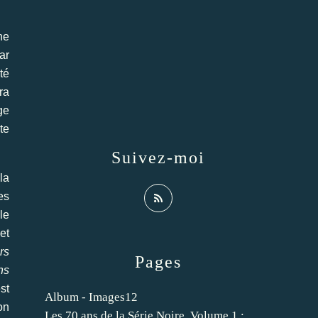
ne
ar
té
ra
ge
te
Suivez-moi
la
es
le
et
rs
Pages
ns
st
Album - Images12
on
Les 70 ans de la Série Noire. Volume 1 :