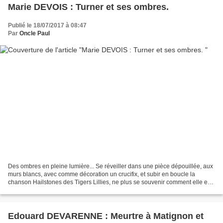
Marie DEVOIS : Turner et ses ombres.
Publié le 18/07/2017 à 08:47
Par
Oncle Paul
Des ombres en pleine lumière... Se réveiller dans une pièce dépouillée, aux
murs blancs, avec comme décoration un crucifix, et subir en boucle la
chanson Hailstones des Tigers Lillies, ne plus se souvenir comment elle est
arrivée là, voilà de quoi désemparer...
Edouard DEVARENNE : Meurtre à Matignon et