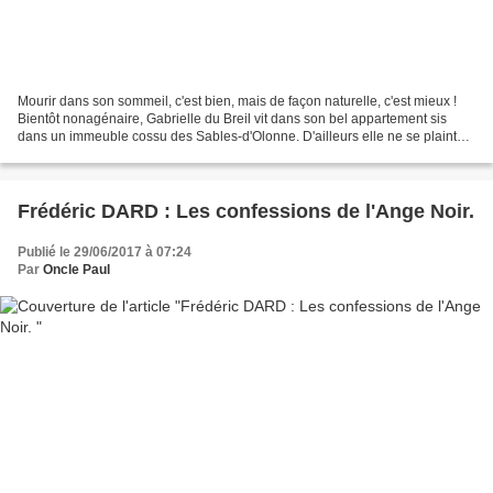
Mourir dans son sommeil, c'est bien, mais de façon naturelle, c'est mieux !
Bientôt nonagénaire, Gabrielle du Breil vit dans son bel appartement sis
dans un immeuble cossu des Sables-d'Olonne. D'ailleurs elle ne se plaint
pas. Elle vit seule mais reçoit...
Frédéric DARD : Les confessions de l'Ange Noir.
Publié le 29/06/2017 à 07:24
Par
Oncle Paul