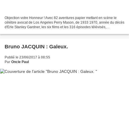
Objection votre Honneur ! Avec 82 aventures papier mettant en scène le
célèbre avocat de Los Angeles Perry Mason, de 1933 1970, année du décès
d'Erle Stanley Gardner, les six films et les 316 épisodes télévisés,
comportant trois séries distinctes, dont...
Bruno JACQUIN : Galeux.
Publié le 23/06/2017 à 08:55
Par
Oncle Paul