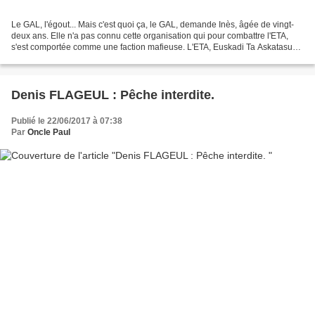
Le GAL, l'égout... Mais c'est quoi ça, le GAL, demande Inès, âgée de vingt-
deux ans. Elle n'a pas connu cette organisation qui pour combattre l'ETA,
s'est comportée comme une faction mafieuse. L'ETA, Euskadi Ta Askatasuna
qui signifie Pays basque et liberté,...
Denis FLAGEUL : Pêche interdite.
Publié le 22/06/2017 à 07:38
Par
Oncle Paul