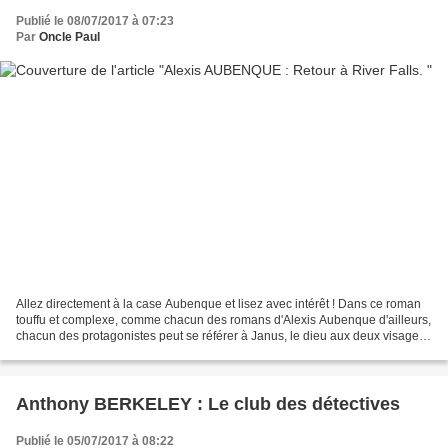
Publié le 08/07/2017 à 07:23
Par
Oncle Paul
Allez directement à la case Aubenque et lisez avec intérêt ! Dans ce roman
touffu et complexe, comme chacun des romans d'Alexis Aubenque d'ailleurs,
chacun des protagonistes peut se référer à Janus, le dieu aux deux visages
contraires. La dualité du temps...
Anthony BERKELEY : Le club des détectives
Publié le 05/07/2017 à 08:22