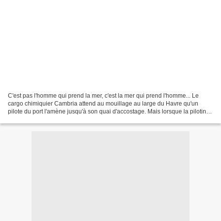
C'est pas l'homme qui prend la mer, c'est la mer qui prend l'homme... Le
cargo chimiquier Cambria attend au mouillage au large du Havre qu'un
pilote du port l'amène jusqu'à son quai d'accostage. Mais lorsque la pilotine
s'approche du bord du bâtiment,...