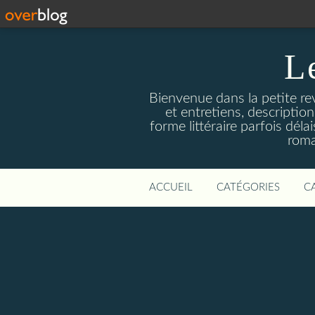
L
Bienvenue dans la petite revu
et entretiens, descriptio
forme littéraire parfois dél
roma
ACCUEIL
CATÉGORIES
C