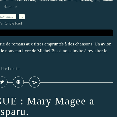
Roman Policier et Noir
Roman musical
Roman psychologique
Roman
d'amour
6.04.2019
…
Par Oncle Paul
érie de romans aux titres empruntés à des chansons, Un avion
, le nouveau livre de Michel Bussi nous invite à revisiter le
Lire la suite
UE : Mary Magee a
isparu.