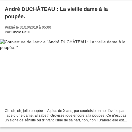
André DUCHÂTEAU : La vieille dame à la
poupée.
Publié le 31/10/2019 à 05:00
Par
Oncle Paul
Oh, oh, oh, jolie poupée… A plus de X ans, par courtoisie on ne dévoile pas
l’âge d’une dame, Elisabeth Grovisse joue encore à la poupée. Ce n’est pas
un signe de sénilité ou d’infantilisme de sa part, non, non ! D’abord elle est
collectionneuse et son...