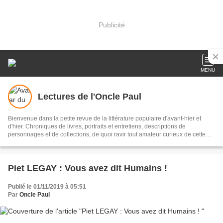
Publicité
MENU
Lectures de l'Oncle Paul
Bienvenue dans la petite revue de la littérature populaire d'avant-hier et
d'hier. Chroniques de livres, portraits et entretiens, descriptions de
personnages et de collections, de quoi ravir tout amateur curieux de cette
forme littéraire parfois délaissée, à tort. Ce tableau a été réalisé par mon ami
Roland Sadaune, artiste peintre, romancier, nouvelliste et cinéphile averti.
Un grand merci à lui !
Piet LEGAY : Vous avez dit Humains !
Publié le 01/11/2019 à 05:51
Par
Oncle Paul