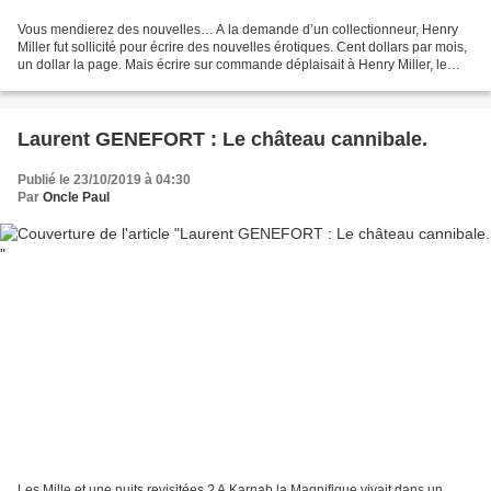
Vous mendierez des nouvelles… A la demande d’un collectionneur, Henry
Miller fut sollicité pour écrire des nouvelles érotiques. Cent dollars par mois,
un dollar la page. Mais écrire sur commande déplaisait à Henry Miller, le
frustrait. Ceci se déroulait...
Laurent GENEFORT : Le château cannibale.
Publié le 23/10/2019 à 04:30
Par
Oncle Paul
Les Mille et une nuits revisitées ? A Karnab la Magnifique vivait dans un