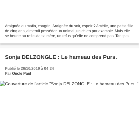
Araignée du matin, chagrin. Araignée du soir, espoir ? Amélie, une petite fille
de cinq ans, aimerait posséder un animal, un chien par exemple. Mais elle
se heurte au refus de sa mère, un refus qu’elle ne comprend pas. Tant pis.
Puisque c’est ainsi, elle...
Sonja DELZONGLE : Le hameau des Purs.
Publié le 26/10/2019 à 04:24
Par
Oncle Paul