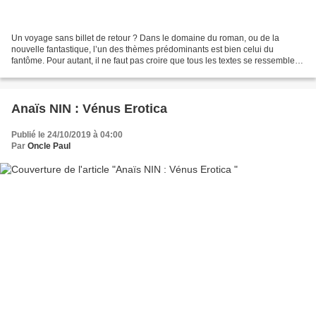
Un voyage sans billet de retour ? Dans le domaine du roman, ou de la
nouvelle fantastique, l’un des thèmes prédominants est bien celui du
fantôme. Pour autant, il ne faut pas croire que tous les textes se ressemblent.
En effet, si l’horreur en est le...
Anaïs NIN : Vénus Erotica
Publié le 24/10/2019 à 04:00
Par
Oncle Paul