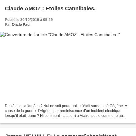
Claude AMOZ : Etoiles Cannibales.
Publié le 30/10/2019 à 05:29
Par
Oncle Paul
Des étoiles affamées ? Nul ne sait pourquoi il s’était surnommé Gégène. A
cause de la guerre d’Algérie, par réminiscence d’un incident électrique
lorsqu’il était jeune ? Ni comment il a atterri à Viatre, petite commune au
bord du Rhône. Gégène a été retrouvé...