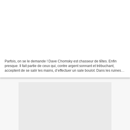
Parfois, on se le demande ! Dave Chomsky est chasseur de têtes. Enfin
presque. Il fait partie de ceux qui, contre argent sonnant et trébuchant,
acceptent de se salir les mains, d’effectuer un sale boulot. Dans les ruines
des villes, Los-Angeles dans ce...