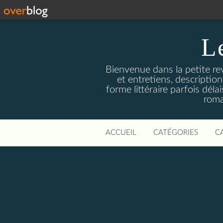
L
Bienvenue dans la petite revu
et entretiens, descriptio
forme littéraire parfois dél
roma
ACCUEIL
CATÉGORIES
C