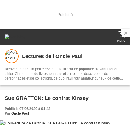
Publicité
MENU
Lectures de l'Oncle Paul
Bienvenue dans la petite revue de la littérature populaire d'avant-hier et
d'hier. Chroniques de livres, portraits et entretiens, descriptions de
personnages et de collections, de quoi ravir tout amateur curieux de cette
forme littéraire parfois délaissée, à tort. Ce tableau a été réalisé par mon ami
Roland Sadaune, artiste peintre, romancier, nouvelliste et cinéphile averti.
Un grand merci à lui !
Sue GRAFTON: Le contrat Kinsey
Publié le 07/06/2020 à 04:43
Par
Oncle Paul