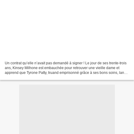
Un contrat qu’elle n’avait pas demandé à signer ! Le jour de ses trente-trois
ans, Kinsey Milhone est embauchée pour retrouver une vieille dame et
apprend que Tyrone Patty, truand emprisonné grâce à ses bons soins, lance
un contrat la visant, elle et...