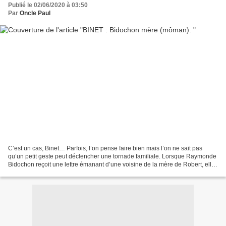
Publié le 02/06/2020 à 03:50
Par
Oncle Paul
C’est un cas, Binet… Parfois, l’on pense faire bien mais l’on ne sait pas
qu’un petit geste peut déclencher une tornade familiale. Lorsque Raymonde
Bidochon reçoit une lettre émanant d’une voisine de la mère de Robert, elle
essaie de prendre toutes les...