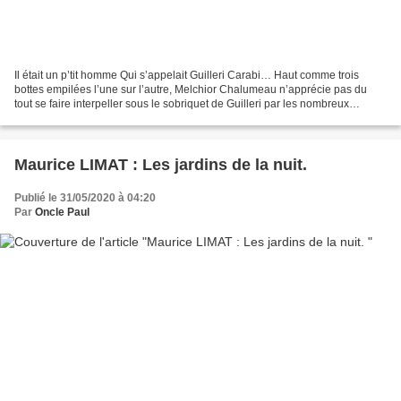
Il était un p’tit homme Qui s’appelait Guilleri Carabi… Haut comme trois
bottes empilées l’une sur l’autre, Melchior Chalumeau n’apprécie pas du
tout se faire interpeller sous le sobriquet de Guilleri par les nombreux
employés de l’Opéra Garnier, où il...
Maurice LIMAT : Les jardins de la nuit.
Publié le 31/05/2020 à 04:20
Par
Oncle Paul