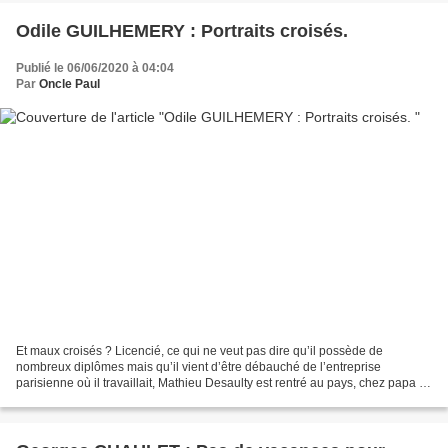
Odile GUILHEMERY : Portraits croisés.
Publié le 06/06/2020 à 04:04
Par
Oncle Paul
Et maux croisés ? Licencié, ce qui ne veut pas dire qu’il possède de
nombreux diplômes mais qu’il vient d’être débauché de l’entreprise
parisienne où il travaillait, Mathieu Desaulty est rentré au pays, chez papa et
maman, à Berck. Ses parents, le père...