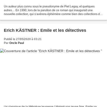
Un auteur plus connu sous le pseudonyme de Piet Legay, et quelques
autres… En 1990, lors de la parution de ce roman qui inaugurait une
nouvelle collection, qui s’avèrera éphémère comme bien des collections du
Fleuve Noir à l’époque, j’écrivais cette chronique....
Erich KÄSTNER : Emile et les détectives
Publié le 27/05/2020 à 03:21
Par
Oncle Paul
Un classique de la littérature jeunesse ! Malgré son jeune âge, Emile va