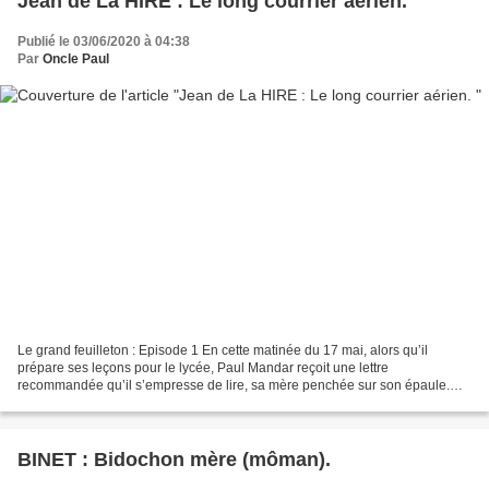
Jean de La HIRE : Le long courrier aérien.
Publié le 03/06/2020 à 04:38
Par
Oncle Paul
Le grand feuilleton : Episode 1 En cette matinée du 17 mai, alors qu’il
prépare ses leçons pour le lycée, Paul Mandar reçoit une lettre
recommandée qu’il s’empresse de lire, sa mère penchée sur son épaule.
Cette missive émane de Maurice Rondet-Saint,...
BINET : Bidochon mère (môman).