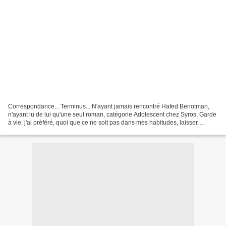
Correspondance... Terminus... N'ayant jamais rencontré Hafed Benotman,
n'ayant lu de lui qu'une seul roman, catégorie Adolescent chez Syros, Garde
à vie, j'ai préféré, quoi que ce ne soit pas dans mes habitudes, laisser
l'éditeur présenter ce texte inédit...