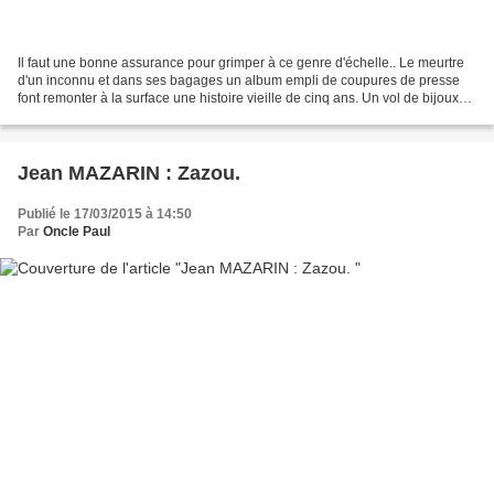
Il faut une bonne assurance pour grimper à ce genre d'échelle.. Le meurtre
d'un inconnu et dans ses bagages un album empli de coupures de presse
font remonter à la surface une histoire vieille de cinq ans. Un vol de bijoux
pour lequel Mike Duryea est...
Jean MAZARIN : Zazou.
Publié le 17/03/2015 à 14:50
Par
Oncle Paul