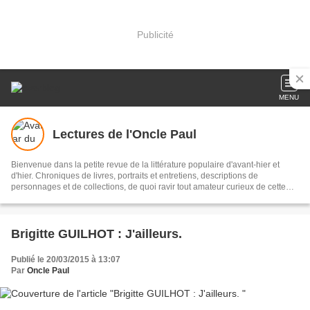
Publicité
MENU
Lectures de l'Oncle Paul
Bienvenue dans la petite revue de la littérature populaire d'avant-hier et
d'hier. Chroniques de livres, portraits et entretiens, descriptions de
personnages et de collections, de quoi ravir tout amateur curieux de cette
forme littéraire parfois délaissée, à tort. Ce tableau a été réalisé par mon ami
Roland Sadaune, artiste peintre, romancier, nouvelliste et cinéphile averti.
Un grand merci à lui !
Brigitte GUILHOT : J'ailleurs.
Publié le 20/03/2015 à 13:07
Par
Oncle Paul