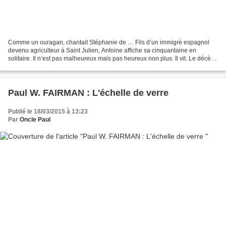
Comme un ouragan, chantait Stéphanie de … Fils d’un immigré espagnol
devenu agriculteur à Saint Julien, Antoine affiche sa cinquantaine en
solitaire. Il n’est pas malheureux mais pas heureux non plus. Il vit. Le décès
accidentel de ses parents lui fournit...
Paul W. FAIRMAN : L'échelle de verre
Publié le 18/03/2015 à 13:23
Par
Oncle Paul