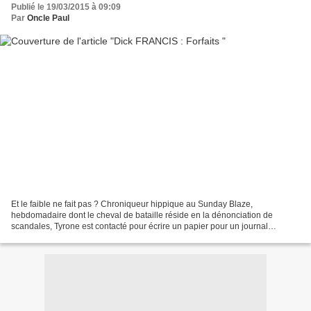
Publié le 19/03/2015 à 09:09
Par
Oncle Paul
Et le faible ne fait pas ? Chroniqueur hippique au Sunday Blaze,
hebdomadaire dont le cheval de bataille réside en la dénonciation de
scandales, Tyrone est contacté pour écrire un papier pour un journal
concurrent. Son rédacteur en chef, pour une fois...