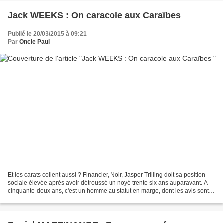
Jack WEEKS : On caracole aux Caraïbes
Publié le 20/03/2015 à 09:21
Par
Oncle Paul
Et les carats collent aussi ? Financier, Noir, Jasper Trilling doit sa position
sociale élevée après avoir détroussé un noyé trente six ans auparavant. A
cinquante-deux ans, c'est un homme au statut en marge, dont les avis sont
écoutés, dans cette île...