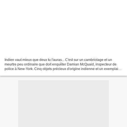
Indien vaut mieux que deux tu l'auras... C'est sur un cambriolage et un
meurtre peu ordinaire que doit enquêter Damian McQuaid, inspecteur de
police à New-York. Cinq objets précieux d'origine indienne et un exemplaire
rarissime de la Déclaration d'Indépendance...