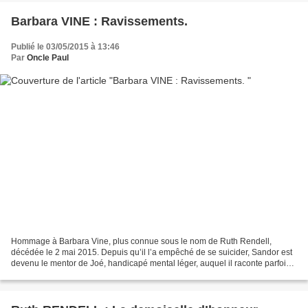
Barbara VINE : Ravissements.
Publié le 03/05/2015 à 13:46
Par
Oncle Paul
Hommage à Barbara Vine, plus connue sous le nom de Ruth Rendell,
décédée le 2 mai 2015. Depuis qu’il l’a empêché de se suicider, Sandor est
devenu le mentor de Joé, handicapé mental léger, auquel il raconte parfois
de belles histoires plus ou moins vraies...