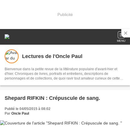
Publicité
MENU
Lectures de l'Oncle Paul
Bienvenue dans la petite revue de la littérature populaire d'avant-hier et
d'hier. Chroniques de livres, portraits et entretiens, descriptions de
personnages et de collections, de quoi ravir tout amateur curieux de cette
forme littéraire parfois délaissée, à tort. Ce tableau a été réalisé par mon ami
Roland Sadaune, artiste peintre, romancier, nouvelliste et cinéphile averti.
Un grand merci à lui !
Shepard RIFKIN : Crépuscule de sang.
Publié le 04/05/2015 à 08:02
Par
Oncle Paul