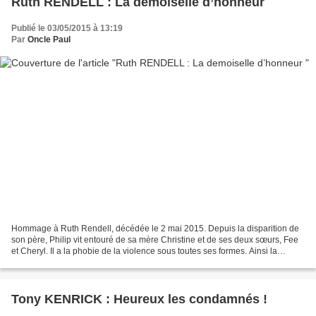
Ruth RENDELL : La demoiselle d’honneur
Publié le 03/05/2015 à 13:19
Par
Oncle Paul
Hommage à Ruth Rendell, décédée le 2 mai 2015. Depuis la disparition de
son père, Philip vit entouré de sa mère Christine et de ses deux sœurs, Fee
et Cheryl. Il a la phobie de la violence sous toutes ses formes. Ainsi la
disparition de Rebecca Neaves,...
Tony KENRICK : Heureux les condamnés !