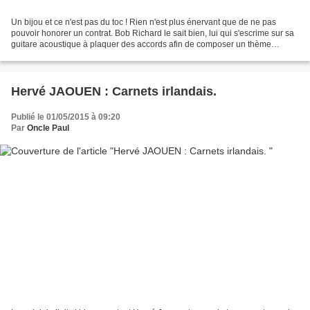
Un bijou et ce n'est pas du toc ! Rien n'est plus énervant que de ne pas
pouvoir honorer un contrat. Bob Richard le sait bien, lui qui s'escrime sur sa
guitare acoustique à plaquer des accords afin de composer un thème
musical à remettre pour le lendemain....
Hervé JAOUEN : Carnets irlandais.
Publié le 01/05/2015 à 09:20
Par
Oncle Paul