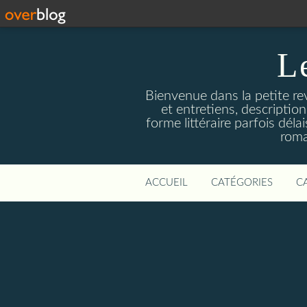
L
Bienvenue dans la petite revu
et entretiens, descriptio
forme littéraire parfois dél
roma
ACCUEIL
CATÉGORIES
C