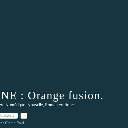
E : Orange fusion.
,
,
vre Numérique
Nouvelle
Roman érotique
2.12.2017
…
Par Oncle Paul