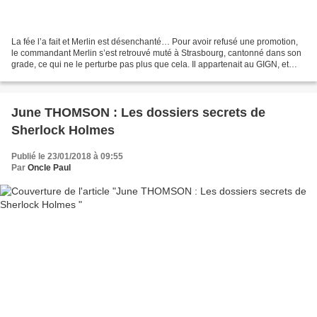
La fée l’a fait et Merlin est désenchanté… Pour avoir refusé une promotion,
le commandant Merlin s’est retrouvé muté à Strasbourg, cantonné dans son
grade, ce qui ne le perturbe pas plus que cela. Il appartenait au GIGN, et
l’épisode du Bataclan, dans...
June THOMSON : Les dossiers secrets de
Sherlock Holmes
Publié le 23/01/2018 à 09:55
Par
Oncle Paul