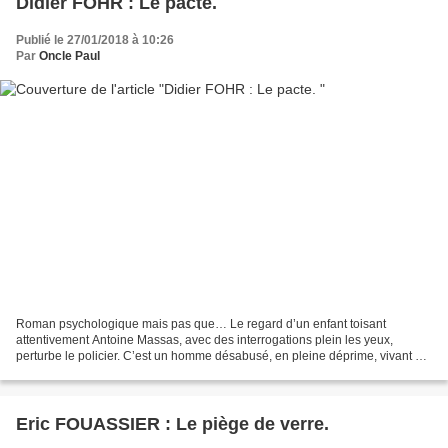
Didier FOHR : Le pacte.
Publié le 27/01/2018 à 10:26
Par
Oncle Paul
Roman psychologique mais pas que… Le regard d’un enfant toisant
attentivement Antoine Massas, avec des interrogations plein les yeux,
perturbe le policier. C’est un homme désabusé, en pleine déprime, vivant en
célibataire. Peut-être est-il en phase avec...
Eric FOUASSIER : Le piège de verre.