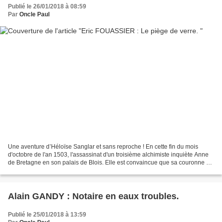
Publié le 26/01/2018 à 08:59
Par
Oncle Paul
Une aventure d’Héloïse Sanglar et sans reproche ! En cette fin du mois
d'octobre de l'an 1503, l'assassinat d'un troisième alchimiste inquiète Anne
de Bretagne en son palais de Blois. Elle est convaincue que sa couronne est
en danger, du moins celle de...
Alain GANDY : Notaire en eaux troubles.
Publié le 25/01/2018 à 13:59