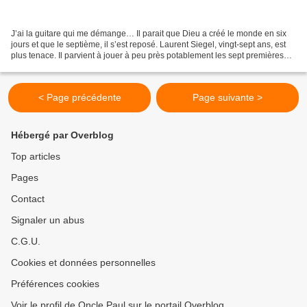
J’ai la guitare qui me démange… Il parait que Dieu a créé le monde en six
jours et que le septième, il s’est reposé. Laurent Siegel, vingt-sept ans, est
plus tenace. Il parvient à jouer à peu près potablement les sept premières
mesures de Purple Haze,...
< Page précédente
Page suivante >
Hébergé par Overblog
Top articles
Pages
Contact
Signaler un abus
C.G.U.
Cookies et données personnelles
Préférences cookies
Voir le profil de Oncle Paul sur le portail Overblog