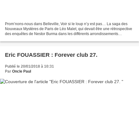
Prom’nons-nous dans Belleville, Voir si le loup n’y est pas… La saga des
Nouveaux Mystères de Paris de Léo Malet, qui devait être une rétrospective
des enquêtes de Nestor Burma dans les différents arrondissements
parisiens, ne comporta que quinze volumes,...
Eric FOUASSIER : Forever club 27.
Publié le 20/01/2018 à 10:31
Par
Oncle Paul