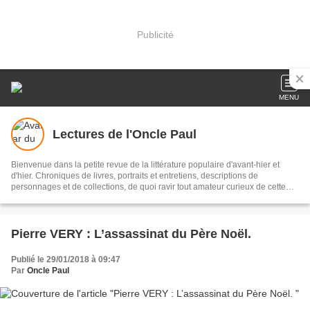
Publicité
MENU
Lectures de l'Oncle Paul
Bienvenue dans la petite revue de la littérature populaire d'avant-hier et
d'hier. Chroniques de livres, portraits et entretiens, descriptions de
personnages et de collections, de quoi ravir tout amateur curieux de cette
forme littéraire parfois délaissée, à tort. Ce tableau a été réalisé par mon ami
Roland Sadaune, artiste peintre, romancier, nouvelliste et cinéphile averti.
Un grand merci à lui !
Pierre VERY : L’assassinat du Père Noël.
Publié le 29/01/2018 à 09:47
Par
Oncle Paul