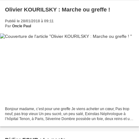
Olivier KOURILSKY : Marche ou greffe !
Publié le 28/01/2018 à 09:11
Par
Oncle Paul
Bonjour madame, c’est pour une greffe Je viens acheter un cœur, Pas trop
neuf, pas trop vieux Un peu sucré, un peu salé, Exinstas Néphrologue à
l’hôpital Tenon, à Paris, Séverine Dombre possède un foie, deux reins et un
cœur comme tout le monde. Mais...