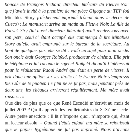
bouche de François Richard, directeur littéraire du Fleuve Noir
que j’avais invité à la première de ma pièce Gigogne au TEP (où
Minables Story
fraîchement imprimé trônait dans le décor de
Cueco) : Le manuscrit arriva un matin au Fleuve Noir. La fille de
Patrick Siry (lui aussi directeur littéraire) avait rendez-vous avec
son père, celui-ci étant occupé elle commença à lire Minables
Story qu’elle avait emprunté sur le bureau de la secrétaire. Au
bout de quelques pas, elle se dit : voilà un sujet pour mon oncle.
Son oncle était Georges Roitfeld, producteur de cinéma. Elle prit
le téléphone et lui raconta le sujet et Roitfeld dit qu’il l’intéressait
pour le réalisateur Raoul André qui était en perte de vitesse. Il
prit donc une option sur les droits et le Fleuve Noir s’empressa
bien sûr de le publier. Le film ne se fit pas, mais pendant près de
deux ans, les chèques arrivèrent régulièrement. Ma mère avait
raison… »
Que dire de plus que ce que René Escudié m’écrivit au mois de
juillet 2003 ? Qu’il apprécie les feuilletonistes du XIXème siècle.
Autre petite anecdote : Il lit n’importe quoi, n’importe qui, étant
un lecteur absolu. «
Quand j’étais enfant, ma mère se réjouissait
que le papier hygiénique ne fut pas imprimé. Nous n’avions