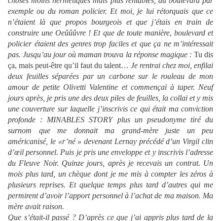
choses moins hermétiques mais plus rentables, du boulevard par
exemple ou du roman policier. Et moi, je lui rétorquais que ce
n’étaient là que propos bourgeois et que j’étais en train de
construire une Oeûûûvre ! Et que de toute manière
,
boulevard et
policier étaient des genres trop faciles et que ça ne m’intéressait
pas. Jusqu’au jour où maman trouva la réponse magique :
Tu dis
ça, mais peut-être qu’il faut du talent…
Je rentrai chez moi, enfilai
deux feuilles séparées par un carbone sur le rouleau de mon
amour de petite Olivetti Valentine et commençai à taper. Neuf
jours après, je pris une des deux piles de feuilles, la collai et y mis
une couverture sur laquelle j’inscrivis ce qui était ma conviction
profonde : MINABLES STORY plus un pseudonyme tiré du
surnom que me donnait ma grand-mère juste un peu
américanisé, le «r’né » devenant Lernay précédé d’un Virgil clin
d’œil personnel. Puis je pris une enveloppe et y inscrivis l’adresse
du Fleuve Noir. Quinze jours, après je recevais un contrat. Un
mois plus tard, un chèque dont je me mis à compter les zéros à
plusieurs reprises. Et quelque temps plus tard d’autres qui me
permirent d’avoir l’apport personnel à l’achat de ma maison. Ma
mère avait raison.
Que s’était-il passé ? D’après ce que j’ai appris plus tard de la