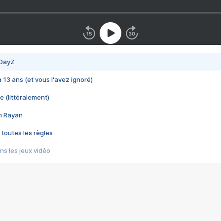
 DayZ
 a 13 ans (et vous l'avez ignoré)
e (littéralement)
im Rayan
 toutes les règles
s les jeux vidéo
us choquant de Rockstar ? - Le scandale BULLY
e plus moche de Steam
du RÊVE tourne au CAUCHEMAR