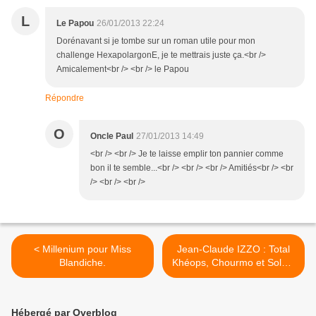
L
Le Papou
26/01/2013 22:24
Dorénavant si je tombe sur un roman utile pour mon
challenge HexapolargonE, je te mettrais juste ça.<br />
Amicalement<br /> <br /> le Papou
Répondre
O
Oncle Paul
27/01/2013 14:49
<br /> <br /> Je te laisse emplir ton pannier comme
bon il te semble...<br /> <br /> <br /> Amitiés<br /> <br
/> <br /> <br />
< Millenium pour Miss
Jean-Claude IZZO : Total
Blandiche.
Khéops, Chourmo et Soléa.
>
Hébergé par Overblog