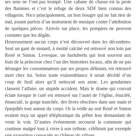
ses sens ne l’ont pas trompé. Une cabane de chasse est la proie
des flammes et c’est le refuge de deux SDF bien connus des
villageois. Nico principalement, un bon bougre qui ne fait rien de
mal, jouant parfois d’un instrument de musique contre l’attribution
de quelques pièces. Arrivés sur place, les pompiers ne peuvent
constater que les dégâts.
Heureusement aucun corps n’est découvert dans les décombres.
Seul un gant de motard, à moitié calciné est retrouvé non loin par
René et Simon. Levesque, un hurluberlu qui boit souvent aux
frais de la princesse chez l’un des bistrotiers locaux, afin de ne pas
déranger les consommateurs par ses propos délirants, est retrouvé
mort chez lui. Selon toute vraisemblance il serait décédé d’un
coup de fusil alors qu’il nettoyait son arme. Les gendarmes
classent l’affaire, un stupide accident. Mais le drame qui couvait
éclate lorsque le curé est retrouvé sur l’autel de l’église, énucléé,
émasculé, la gorge tranchée, des livres obscènes dans une main et
éparpillés tout autour du corps. Or la veille au soir René et Simon
avaient reçu un appel téléphonique du prêtre leur demandant de
venir le voir. D’autres événements secouent la commune qui
continue malgré tout à vivre à son rythme, célébrant par exemple
une exposition consacrée au château du village.