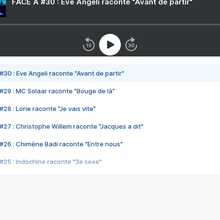
FACE A #30 : Eve Angeli raconte "Avant de partir"
#30 : Eve Angeli raconte "Avant de partir"
#29 : MC Solaar raconte "Bouge de là"
28 : Lorie raconte "Je vais vite"
#27 : Christophe Willem raconte "Jacques a dit"
#26 : Chimène Badi raconte "Entre nous"
#25 : Indochine raconte "3e sexe"
#24 : Zaho raconte "C'est chelou"
#23 : Patrick Bruel raconte "Au café des délices"
#22 : Kyo raconte "Le chemin"