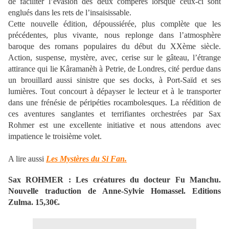
de faciliter l’évasion des deux compères lorsque ceux-ci sont
englués dans les rets de l’insaisissable.
Cette nouvelle édition, dépoussiérée, plus complète que les
précédentes, plus vivante, nous replonge dans l’atmosphère
baroque des romans populaires du début du XXème siècle.
Action, suspense, mystère, avec, cerise sur le gâteau, l’étrange
attirance qui lie Kâramanèh à Petrie, de Londres, cité perdue dans
un brouillard aussi sinistre que ses docks, à Port-Saïd et ses
lumières. Tout concourt à dépayser le lecteur et à le transporter
dans une frénésie de péripéties rocambolesques. La réédition de
ces aventures sanglantes et terrifiantes orchestrées par Sax
Rohmer est une excellente initiative et nous attendons avec
impatience le troisième volet.
A lire aussi
Les Mystères du Si Fan.
Sax ROHMER : Les créatures du docteur Fu Manchu.
Nouvelle traduction de Anne-Sylvie Homassel. Editions
Zulma. 15,30€.