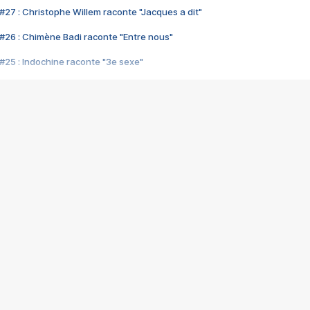
#27 : Christophe Willem raconte "Jacques a dit"
#26 : Chimène Badi raconte "Entre nous"
#25 : Indochine raconte "3e sexe"
#24 : Zaho raconte "C'est chelou"
#23 : Patrick Bruel raconte "Au café des délices"
#22 : Kyo raconte "Le chemin"
#21 : Nolwenn Leroy raconte "Cassé"
#20 : Patrick Hernandez raconte "Born to be alive"
#19 : Lorie raconte "Près de moi"
#18 : Michael Jones raconte "A nos actes manqués" (avec Jean-Jacque
#17 : Khaled raconte "Aïcha"
#16 : Corneille raconte "Parce qu'on vient de loin"