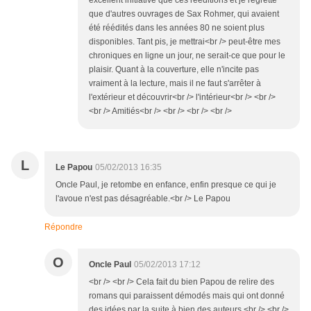
excellent initiative que ces rééditions et je regrette
que d'autres ouvrages de Sax Rohmer, qui avaient
été réédités dans les années 80 ne soient plus
disponibles. Tant pis, je mettrai<br /> peut-être mes
chroniques en ligne un jour, ne serait-ce que pour le
plaisir. Quant à la couverture, elle n'incite pas
vraiment à la lecture, mais il ne faut s'arrêter à
l'extérieur et découvrir<br /> l'intérieur<br /> <br />
<br /> Amitiés<br /> <br /> <br /> <br />
L
Le Papou
05/02/2013 16:35
Oncle Paul, je retombe en enfance, enfin presque ce qui je
l'avoue n'est pas désagréable.<br /> Le Papou
Répondre
O
Oncle Paul
05/02/2013 17:12
<br /> <br /> Cela fait du bien Papou de relire des
romans qui paraissent démodés mais qui ont donné
des idées par la suite à bien des auteurs.<br /> <br />