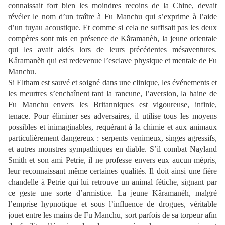
connaissait fort bien les moindres recoins de la Chine, devait
révéler le nom d’un traître à Fu Manchu qui s’exprime à l’aide
d’un tuyau acoustique. Et comme si cela ne suffisait pas les deux
compères sont mis en présence de Kâramanèh, la jeune orientale
qui les avait aidés lors de leurs précédentes mésaventures.
Kâramanèh qui est redevenue l’esclave physique et mentale de Fu
Manchu.
Si Eltham est sauvé et soigné dans une clinique, les événements et
les meurtres s’enchaînent tant la rancune, l’aversion, la haine de
Fu Manchu envers les Britanniques est vigoureuse, infinie,
tenace. Pour éliminer ses adversaires, il utilise tous les moyens
possibles et inimaginables, requérant à la chimie et aux animaux
particulièrement dangereux : serpents venimeux, singes agressifs,
et autres monstres sympathiques en diable. S’il combat Nayland
Smith et son ami Petrie, il ne professe envers eux aucun mépris,
leur reconnaissant même certaines qualités. Il doit ainsi une fière
chandelle à Petrie qui lui retrouve un animal fétiche, signant par
ce geste une sorte d’armistice. La jeune Kâramanèh, malgré
l’emprise hypnotique et sous l’influence de drogues, véritable
jouet entre les mains de Fu Manchu, sort parfois de sa torpeur afin