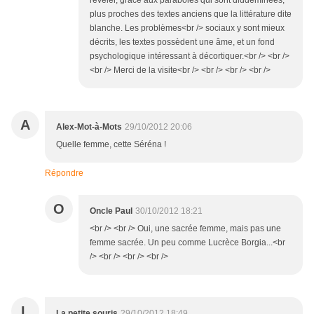
révéler, grâce aux paraboles qui sont diddéminées,
plus proches des textes anciens que la littérature dite
blanche. Les problèmes<br /> sociaux y sont mieux
décrits, les textes possèdent une âme, et un fond
psychologique intéressant à décortiquer.<br /> <br />
<br /> Merci de la visite<br /> <br /> <br /> <br />
A
Alex-Mot-à-Mots
29/10/2012 20:06
Quelle femme, cette Séréna !
Répondre
O
Oncle Paul
30/10/2012 18:21
<br /> <br /> Oui, une sacrée femme, mais pas une
femme sacrée. Un peu comme Lucrèce Borgia...<br
/> <br /> <br /> <br />
L
La petite souris
29/10/2012 18:49