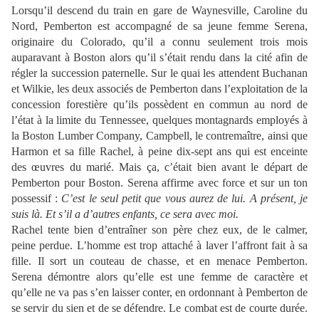
Lorsqu’il descend du train en gare de Waynesville, Caroline du
Nord, Pemberton est accompagné de sa jeune femme Serena,
originaire du Colorado, qu’il a connu seulement trois mois
auparavant à Boston alors qu’il s’était rendu dans la cité afin de
régler la succession paternelle. Sur le quai les attendent Buchanan
et Wilkie, les deux associés de Pemberton dans l’exploitation de la
concession forestière qu’ils possèdent en commun au nord de
l’état à la limite du Tennessee, quelques montagnards employés à
la Boston Lumber Company, Campbell, le contremaître, ainsi que
Harmon et sa fille Rachel, à peine dix-sept ans qui est enceinte
des œuvres du marié. Mais ça, c’était bien avant le départ de
Pemberton pour Boston. Serena affirme avec force et sur un ton
possessif :
C’est le seul petit que vous aurez de lui. A présent, je
suis là. Et s’il a d’autres enfants, ce sera avec moi.
Rachel tente bien d’entraîner son père chez eux, de le calmer,
peine perdue. L’homme est trop attaché à laver l’affront fait à sa
fille. Il sort un couteau de chasse, et en menace Pemberton.
Serena démontre alors qu’elle est une femme de caractère et
qu’elle ne va pas s’en laisser conter, en ordonnant à Pemberton de
se servir du sien et de se défendre. Le combat est de courte durée.