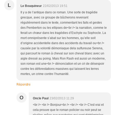
L
Le Bouquineur
22/02/2013 19:51
Il y a de l’antique dans ce roman. Une sorte de tragédie
grecque, avec ce groupe de bûcherons revenant
régulièrement dans le texte, commentant les faits et gestes
des Pemberton ou les ellipses de<br /> la narration, comme le
ferait un chœur dans les tragédies d’Eschyle ou Sophocle. La
mort omniprésente s’abat sur les hommes, qu’elle soit
d’origine accidentelle dans des accidents du travail ou<br />
causée par la volonté démoniaque dela sulfureuse Serena,
qui parcourt le roman à cheval sur son cheval blanc avec un
aigle dressé au poing. Mais Ron Rash est aussi un moderne,
son roman est une<br /> dénonciation et un cri de désespoir
contre les déforestations massives qui laissent les terres
mortes, un crime contre l’humanité.
Répondre
O
Oncle Paul
23/02/2013 11:29
<br /> <br /> Bonjour<br /> <br /> <br /> C'est vrai et
cela prouve que le roman policier ou noir peut se