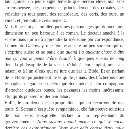
faut ajouter un jeune aigle femelle que Serena élève non sans
arrière-pensée, des serpents et principalement des crotales, des
volatiles en tout genre, des renardeaux, des cerfs, des ours, un
varan, et j’en oublie certainement.
Mais il ne faut pas oublier quelques personnages qui donnent une
dimension un peu baroque à ce roman. Le docteur attaché à la
scierie mais qui a dû apprendre la médecine par correspondance,
la mère de Galloway, une femme austère un peu sorcière qui ne
s’exprime guère et ne parle que
quand l’a quelque chose à dire
que ça vaut la peine d’être écouté
, à quelques scieurs de long
dont la philosophie de la vie se réduit à leur emploi, non sans
raison, et à l’un d’eux qui ne jure que par la Bible. Et en parlant
de la Bible qui justement ne le quitte jamais, des bûcherons dont
le papier à cigarette est détrempé demandent à leur compagnon
d’arracher quelques pages, les passages les moins intéressants,
afin qu’ils puissent rouler leur tabac.
Enfin, le problème des expropriations qui est récurrent de nos
jours. Si Serena n’est guère sympathique, elle fait preuve toutefois
de bon sens lorsqu’elle déclare à un représentant du
gouvernement :
Nous savons quand même ce qui se cache
derrière ces expropriations. Vous avez déjà chassé deux mille