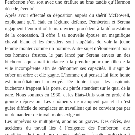
Pemberton s’en sort avec une éraflure au bras tandis qu’Harmon
décède, éventré.
Après avoir effectué sa déposition auprès du shérif McDowell,
expliquant qu’il était en légitime défense, Pemberton et Serena
regagnent l’endroit où leurs ouvriers procèdent à la déforestation
de la concession. Il offre à sa nouvelle épouse un magnifique
cheval blanc et les forestiers sont stupéfaits de voir la jeune
femme monter comme un homme. Autre sujet d’étonnement pour
ces hommes frustres, le pari lancé par Serena envers un des
bûcherons qui aurait tendance à la prendre pour une fille de la
ville incompétente afin de démontrer ses capacités. Il s’agit de
cuber un arbre et elle gagne. L’homme qui pensait lui faire honte
est immédiatement renvoyé. De toute façon les aspirants
bucherons frappent à la porte, ou plutôt attendent sur le quai de la
gare. Nous sommes en 1930, et les Etats-Unis sont en proie à la
grande dépression. Les chômeurs ne manquent pas et il n’est
guère difficile de remplacer un travailleur qui ne convient pas par
un demandeur de travail moins exigeant.
Les imprévus se multiplient, anodins ou graves. Des décès, des
accidents du travail liés à l’exigence des Pemberton, aux
conditions de travail, aux risques inhérents à cette profession à