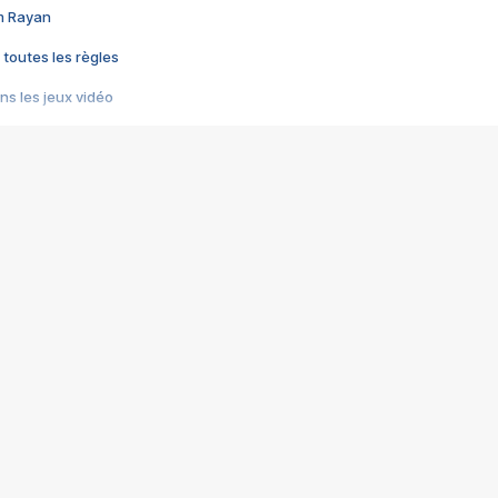
im Rayan
 toutes les règles
s les jeux vidéo
us choquant de Rockstar ? - Le scandale BULLY
e plus moche de Steam
du RÊVE tourne au CAUCHEMAR
pendant 8 heures
it… à tort
umiliés par un jeu vidéo
ire - Final Fantasy 8
ti un empire - Age of Empires
story DOFUS
tard, il crée l'un des pires jeux de tous les temps, MindsEye.