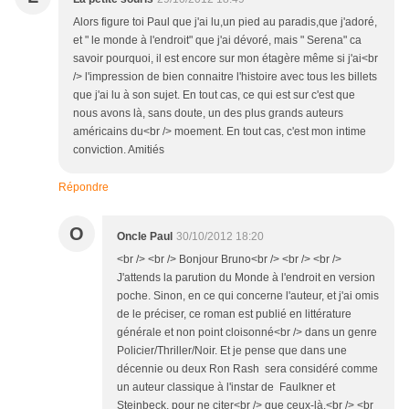
Alors figure toi Paul que j'ai lu,un pied au paradis,que j'adoré,
et " le monde à l'endroit" que j'ai dévoré, mais " Serena" ca
savoir pourquoi, il est encore sur mon étagère même si j'ai<br
/> l'impression de bien connaitre l'histoire avec tous les billets
que j'ai lu à son sujet. En tout cas, ce qui est sur c'est que
nous avons là, sans doute, un des plus grands auteurs
américains du<br /> moement. En tout cas, c'est mon intime
conviction. Amitiés
Répondre
O
Oncle Paul
30/10/2012 18:20
<br /> <br /> Bonjour Bruno<br /> <br /> <br />
J'attends la parution du Monde à l'endroit en version
poche. Sinon, en ce qui concerne l'auteur, et j'ai omis
de le préciser, ce roman est publié en littérature
générale et non point cloisonné<br /> dans un genre
Policier/Thriller/Noir. Et je pense que dans une
décennie ou deux Ron Rash sera considéré comme
un auteur classique à l'instar de Faulkner et
Steinbeck, pour ne citer<br /> que ceux-là.<br /> <br