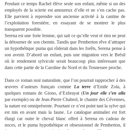
Pendant ce temps Rachel élève seule son enfant, même si un des
employés de la scierie est amoureux d’elle et ne s’en cache pas.
Elle parvient à reprendre son ancienne activité à la cantine de
l’exploitation forestière, en essayant de se montrer le plus
transparent possible.
Serena est une forte femme, qui sait ce qu’elle veut et rien ne peut
la détourner de son chemin. Tandis que Pemberton rêve d’attraper
un hypothétique puma qui rôderait dans les forêts, Serena pense à
son avenir. D’abord un enfant, puis une migration vers le Brésil
où le rendement sylvicole serait beaucoup plus intéressant que
dans cette partie de la Caroline du Nord et du Tennessee proche.
Dans ce roman noir naturaliste, que l’on pourrait rapprocher à des
œuvres d’auteurs français comme
La terre
d’Emile Zola, à
quelques romans de Giono, d’Exbrayat (
Un jour elle s’en alla
par exemple) ou de Jean-Pierre Chabrol, le chantre des Cévennes,
la nature est omniprésente. Pourtant ce n’est point tant la sylve qui
est mis en avant mais la faune. Le catalogue animalier est fort
élargi car outre le cheval blanc offert à Serena en cadeau de
noces, et le puma hypothétique et obsessionnel de Pemberton, il