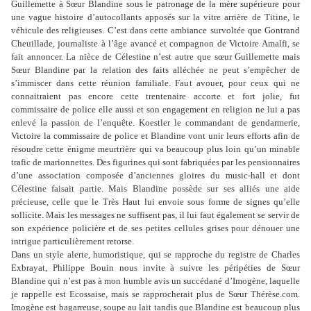
Guillemette à Sœur Blandine sous le patronage de la mère supérieure pour
une vague histoire d’autocollants apposés sur la vitre arrière de Titine, le
véhicule des religieuses. C’est dans cette ambiance survoltée que Gontrand
Cheuillade, journaliste à l’âge avancé et compagnon de Victoire Amalfi, se
fait annoncer. La nièce de Célestine n’est autre que sœur Guillemette mais
Sœur Blandine par la relation des faits alléchée ne peut s’empêcher de
s’immiscer dans cette réunion familiale. Faut avouer, pour ceux qui ne
connaitraient pas encore cette trentenaire accorte et fort jolie, fut
commissaire de police elle aussi et son engagement en religion ne lui a pas
enlevé la passion de l’enquête. Koestler le commandant de gendarmerie,
Victoire la commissaire de police et Blandine vont unir leurs efforts afin de
résoudre cette énigme meurtrière qui va beaucoup plus loin qu’un minable
trafic de marionnettes. Des figurines qui sont fabriquées par les pensionnaires
d’une association composée d’anciennes gloires du music-hall et dont
Célestine faisait partie. Mais Blandine possède sur ses alliés une aide
précieuse, celle que le Très Haut lui envoie sous forme de signes qu’elle
sollicite. Mais les messages ne suffisent pas, il lui faut également se servir de
son expérience policière et de ses petites cellules grises pour dénouer une
intrigue particulièrement retorse.
Dans un style alerte, humoristique, qui se rapproche du registre de Charles
Exbrayat, Philippe Bouin nous invite à suivre les péripéties de Sœur
Blandine qui n’est pas à mon humble avis un succédané d’Imogène, laquelle
je rappelle est Ecossaise, mais se rapprocherait plus de Sœur Thérèse.com.
Imogène est bagarreuse, soupe au lait tandis que Blandine est beaucoup plus