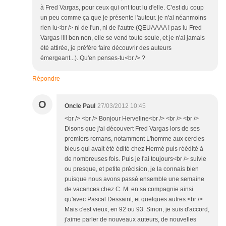
à Fred Vargas, pour ceux qui ont tout lu d'elle. C'est du coup
un peu comme ça que je présente l'auteur. je n'ai néanmoins
rien lu<br /> ni de l'un, ni de l'autre (QEUAAAA ! pas lu Fred
Vargas !!!! ben non, elle se vend toute seule, et je n'ai jamais
été attirée, je préfère faire découvrir des auteurs
émergeant...). Qu'en penses-tu<br /> ?
Répondre
O
Oncle Paul
27/03/2012 10:45
<br /> <br /> Bonjour Herveline<br /> <br /> <br />
Disons que j'ai découvert Fred Vargas lors de ses
premiers romans, notamment L'homme aux cercles
bleus qui avait été édité chez Hermé puis réédité à
de nombreuses fois. Puis je l'ai toujours<br /> suivie
ou presque, et petite précision, je la connais bien
puisque nous avons passé ensemble une semaine
de vacances chez C. M. en sa compagnie ainsi
qu'avec Pascal Dessaint, et quelques autres.<br />
Mais c'est vieux, en 92 ou 93. Sinon, je suis d'accord,
j'aime parler de nouveaux auteurs, de nouvelles