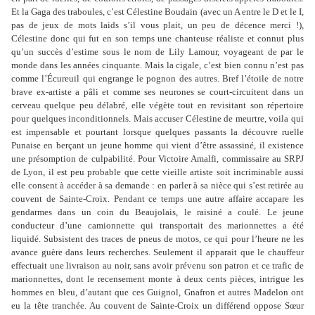
Et la Gaga des traboules, c’est Célestine Boudain (avec un A entre le D et le I,
pas de jeux de mots laids s’il vous plait, un peu de décence merci !),
Célestine donc qui fut en son temps une chanteuse réaliste et connut plus
qu’un succès d’estime sous le nom de Lily Lamour, voyageant de par le
monde dans les années cinquante. Mais la cigale, c’est bien connu n’est pas
comme l’Écureuil qui engrange le pognon des autres. Bref l’étoile de notre
brave ex-artiste a pâli et comme ses neurones se court-circuitent dans un
cerveau quelque peu délabré, elle végète tout en revisitant son répertoire
pour quelques inconditionnels. Mais accuser Célestine de meurtre, voila qui
est impensable et pourtant lorsque quelques passants la découvre ruelle
Punaise en berçant un jeune homme qui vient d’être assassiné, il existence
une présomption de culpabilité. Pour Victoire Amalfi, commissaire au SRPJ
de Lyon, il est peu probable que cette vieille artiste soit incriminable aussi
elle consent à accéder à sa demande : en parler à sa nièce qui s’est retirée au
couvent de Sainte-Croix. Pendant ce temps une autre affaire accapare les
gendarmes dans un coin du Beaujolais, le raisiné a coulé. Le jeune
conducteur d’une camionnette qui transportait des marionnettes a été
liquidé. Subsistent des traces de pneus de motos, ce qui pour l’heure ne les
avance guère dans leurs recherches. Seulement il apparait que le chauffeur
effectuait une livraison au noir, sans avoir prévenu son patron et ce trafic de
marionnettes, dont le recensement monte à deux cents pièces, intrigue les
hommes en bleu, d’autant que ces Guignol, Gnafron et autres Madelon ont
eu la tête tranchée. Au couvent de Sainte-Croix un différend oppose Sœur