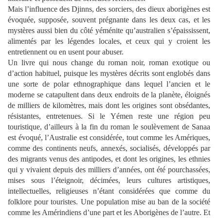
Mais l’influence des Djinns, des sorciers, des dieux aborigènes est
évoquée, supposée, souvent prégnante dans les deux cas, et les
mystères aussi bien du côté yéménite qu’australien s’épaississent,
alimentés par les légendes locales, et ceux qui y croient les
entretiennent ou en usent pour abuser.
Un livre qui nous change du roman noir, roman exotique ou
d’action habituel, puisque les mystères décrits sont englobés dans
une sorte de polar ethnographique dans lequel l’ancien et le
moderne se catapultent dans deux endroits de la planète, éloignés
de milliers de kilomètres, mais dont les origines sont obsédantes,
résistantes, entretenues. Si le Yémen reste une région peu
touristique, d’ailleurs à la fin du roman le soulèvement de Sanaa
est évoqué, l’Australie est considérée, tout comme les Amériques,
comme des continents neufs, annexés, socialisés, développés par
des migrants venus des antipodes, et dont les origines, les ethnies
qui y vivaient depuis des milliers d’années, ont été pourchassées,
mises sous l’éteignoir, décimées, leurs cultures artistiques,
intellectuelles, religieuses n’étant considérées que comme du
folklore pour touristes. Une population mise au ban de la société
comme les Amérindiens d’une part et les Aborigènes de l’autre. Et