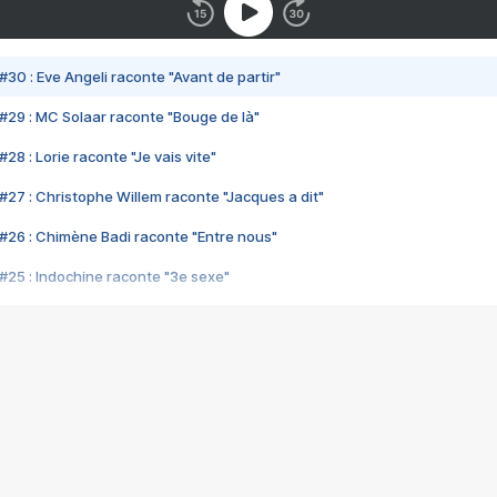
#30 : Eve Angeli raconte "Avant de partir"
#29 : MC Solaar raconte "Bouge de là"
28 : Lorie raconte "Je vais vite"
#27 : Christophe Willem raconte "Jacques a dit"
#26 : Chimène Badi raconte "Entre nous"
#25 : Indochine raconte "3e sexe"
#24 : Zaho raconte "C'est chelou"
#23 : Patrick Bruel raconte "Au café des délices"
#22 : Kyo raconte "Le chemin"
#21 : Nolwenn Leroy raconte "Cassé"
#20 : Patrick Hernandez raconte "Born to be alive"