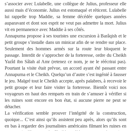
s’associer avec Lulabelle, une collègue de Julius, professeur elle
aussi mais d’économie. Julius est estomaqué et réticent. Lulabelle
lui rappelle trop Maddie, sa femme décédée quelques années
auparavant et dont son esprit ne veut pas admettre la mort. Julius
vit en permanence avec Maddie à ses côtés.
Annapurna propose à ses touristes une excursion à Barâqish et le
petit groupe s’installe dans un minicar afin de se rendre sur place.
Seulement des hommes armés sur la route leur bloquent le
passage. Interdit de s’approcher de la forteresse, ordre du Cheikh
Yazîd ibn Sâlah al Amr (retenez ce nom, je ne le réécrirai pas).
Pourtant la visite était prévue, un accord ayant été passant entre
Annapurna et le Cheikh. Quelqu’un d’autre s’est ingénié à fausser
le jeu. Malgré tout le Cheikh accepte, après palabres, à recevoir le
petit groupe et leur faire visiter la forteresse. Bientôt voici nos
voyageurs en haut des remparts en train de s’amuser à vérifier si
les ruines sont encore en bon état, si aucune pierre ne peut se
détacher.
La vérification semble prouver l’intégrité de la construction,
quoique... C’est ainsi qu’ils assistent peu après, alors qu’ils sont
en bas à regarder des journalistes américains filmant les ruines en