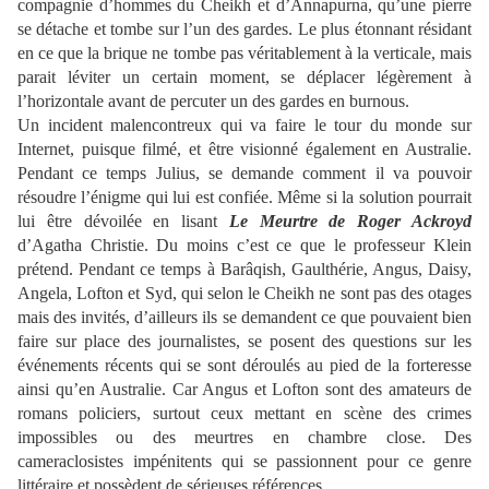
compagnie d’hommes du Cheikh et d’Annapurna, qu’une pierre
se détache et tombe sur l’un des gardes. Le plus étonnant résidant
en ce que la brique ne tombe pas véritablement à la verticale, mais
parait léviter un certain moment, se déplacer légèrement à
l’horizontale avant de percuter un des gardes en burnous.
Un incident malencontreux qui va faire le tour du monde sur
Internet, puisque filmé, et être visionné également en Australie.
Pendant ce temps Julius, se demande comment il va pouvoir
résoudre l’énigme qui lui est confiée. Même si la solution pourrait
lui être dévoilée en lisant
Le Meurtre de Roger Ackroyd
d’Agatha Christie. Du moins c’est ce que le professeur Klein
prétend. Pendant ce temps à Barâqish, Gaulthérie, Angus, Daisy,
Angela, Lofton et Syd, qui selon le Cheikh ne sont pas des otages
mais des invités, d’ailleurs ils se demandent ce que pouvaient bien
faire sur place des journalistes, se posent des questions sur les
événements récents qui se sont déroulés au pied de la forteresse
ainsi qu’en Australie. Car Angus et Lofton sont des amateurs de
romans policiers, surtout ceux mettant en scène des crimes
impossibles ou des meurtres en chambre close. Des
cameraclosistes impénitents qui se passionnent pour ce genre
littéraire et possèdent de sérieuses références.