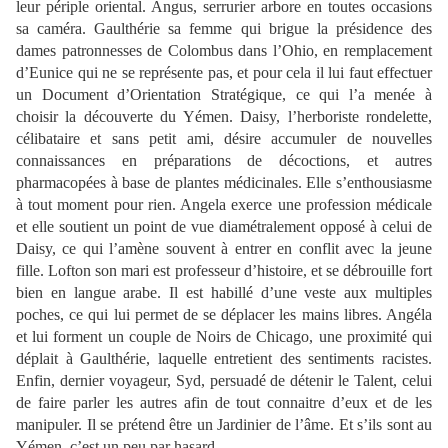
leur périple oriental. Angus, serrurier arbore en toutes occasions
sa caméra. Gaulthérie sa femme qui brigue la présidence des
dames patronnesses de Colombus dans l’Ohio, en remplacement
d’Eunice qui ne se représente pas, et pour cela il lui faut effectuer
un Document d’Orientation Stratégique, ce qui l’a menée à
choisir la découverte du Yémen. Daisy, l’herboriste rondelette,
célibataire et sans petit ami, désire accumuler de nouvelles
connaissances en préparations de décoctions, et autres
pharmacopées à base de plantes médicinales. Elle s’enthousiasme
à tout moment pour rien. Angela exerce une profession médicale
et elle soutient un point de vue diamétralement opposé à celui de
Daisy, ce qui l’amène souvent à entrer en conflit avec la jeune
fille. Lofton son mari est professeur d’histoire, et se débrouille fort
bien en langue arabe. Il est habillé d’une veste aux multiples
poches, ce qui lui permet de se déplacer les mains libres. Angéla
et lui forment un couple de Noirs de Chicago, une proximité qui
déplait à Gaulthérie, laquelle entretient des sentiments racistes.
Enfin, dernier voyageur, Syd, persuadé de détenir le Talent, celui
de faire parler les autres afin de tout connaitre d’eux et de les
manipuler. Il se prétend être un Jardinier de l’âme. Et s’ils sont au
Yémen, c’est un peu par hasard.