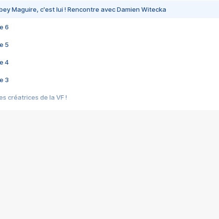
bey Maguire, c'est lui ! Rencontre avec Damien Witecka
e 6
e 5
e 4
e 3
s créatrices de la VF !
e 2
e 1
e Mektoub My Love arrive enfin ! Rencontre avec Shaïn Boumedine et Sal
i : après Toni en famille
elle réalise le bouleversant Dites lui que je l'aime
ais ! Rencontre autour de Vie privée de Rebecca Zlotowski