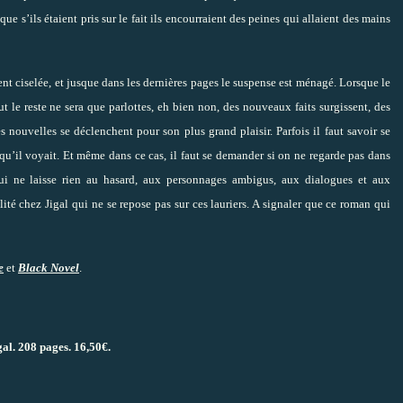
e s’ils étaient pris sur le fait ils encourraient des peines qui allaient des mains
ent ciselée, et jusque dans les dernières pages le suspense est ménagé. Lorsque le
ut le reste ne sera que parlottes, eh bien non, des nouveaux faits surgissent, des
s nouvelles se déclenchent pour son plus grand plaisir. Parfois il faut savoir se
 qu’il voyait. Et même dans ce cas, il faut se demander si on ne regarde pas dans
qui ne laisse rien au hasard, aux personnages ambigus, aux dialogues et aux
ité chez Jigal qui ne se repose pas sur ces lauriers. A signaler que ce roman qui
e
et
Black Novel
.
gal. 208 pages. 16,50€.