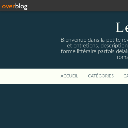
L
Bienvenue dans la petite revu
et entretiens, descriptio
forme littéraire parfois dél
roma
ACCUEIL
CATÉGORIES
C