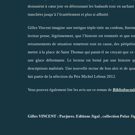
donnaient à cœur joie en détroussant les badauds tout en sachant qu
tranchées jusqu’à l’écartèlement et plus si affinité.
Gilles Vincent imagine une intrigue triple tirée au cordeau, finem
lecteur pense, légitimement, que l’histoire est terminée et que to
retournements de situation remettent tout en cause, des péripétie
mettre à la place de Saint Thomas qui parait-il ne croyait que ce
une glace déformante. Le lecteur est berné par une histoire 
descriptions maîtrisés. Une nouvelle recrue de bon aloi et de qual
fait partie de la sélection du Prix Michel Lebrun 2012.
Vous pouvez également lire les avis sur ce roman de
Bibliofractal
Gilles VINCENT : Parjures. Editions Jigal , collection Polar Ji