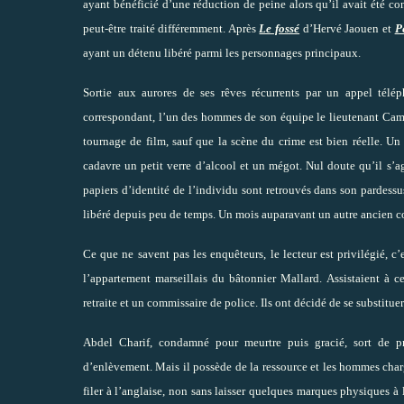
ayant bénéficié d’une réduction de peine alors qu’il avait été 
peut-être traité différemment. Après
Le fossé
d’Hervé Jaouen et
P
ayant un détenu libéré parmi les personnages principaux.
Sortie aux aurores de ses rêves récurrents par un appel télé
correspondant, l’un des hommes de son équipe le lieutenant Camorr
tournage de film, sauf que la scène du crime est bien réelle. Un 
cadavre un petit verre d’alcool et un mégot. Nul doute qu’il s’ag
papiers d’identité de l’individu sont retrouvés dans son pardess
libéré depuis peu de temps. Un mois auparavant un autre ancien co
Ce que ne savent pas les enquêteurs, le lecteur est privilégié, 
l’appartement marseillais du bâtonnier Mallard. Assistaient à c
retraite et un commissaire de police. Ils ont décidé de se substituer
Abdel Charif, condamné pour meurtre puis gracié, sort de pr
d’enlèvement. Mais il possède de la ressource et les hommes chargés
filer à l’anglaise, non sans laisser quelques marques physiques à