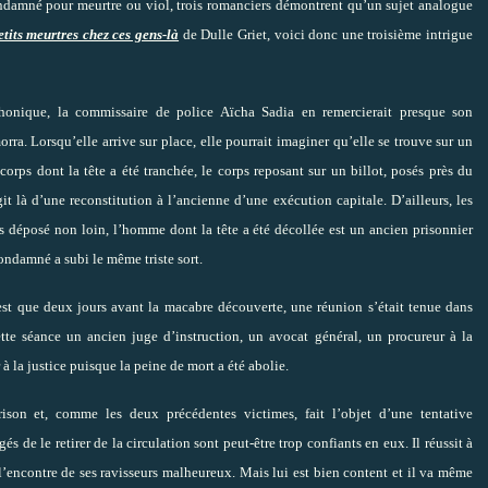
condamné pour meurtre ou viol, trois romanciers démontrent qu’un sujet analogue
etits meurtres chez ces gens-là
de Dulle Griet, voici donc une troisième intrigue
phonique, la commissaire de police Aïcha Sadia en remercierait presque son
a. Lorsqu’elle arrive sur place, elle pourrait imaginer qu’elle se trouve sur un
corps dont la tête a été tranchée, le corps reposant sur un billot, posés près du
it là d’une reconstitution à l’ancienne d’une exécution capitale. D’ailleurs, les
us déposé non loin, l’homme dont la tête a été décollée est un ancien prisonnier
ndamné a subi le même triste sort.
c’est que deux jours avant la macabre découverte, une réunion s’était tenue dans
ette séance un ancien juge d’instruction, un avocat général, un procureur à la
 à la justice puisque la peine de mort a été abolie.
ison et, comme les deux précédentes victimes, fait l’objet d’une tentative
 de le retirer de la circulation sont peut-être trop confiants en eux. Il réussit à
 l’encontre de ses ravisseurs malheureux. Mais lui est bien content et il va même