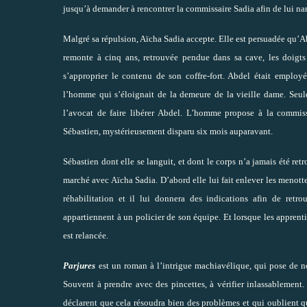
jusqu’à demander à rencontrer la commissaire Sadia afin de lui nar
Malgré sa répulsion, Aïcha Sadia accepte. Elle est persuadée qu’A
remonte à cinq ans, retrouvée pendue dans sa cave, les doigts
s’approprier le contenu de son coffre-fort. Abdel était employ
l’homme qui s’éloignait de la demeure de la vieille dame. Seule
l’avocat de faire libérer Abdel. L’homme propose à la commi
Sébastien, mystérieusement disparu six mois auparavant.
Sébastien dont elle se languit, et dont le corps n’a jamais été re
marché avec Aïcha Sadia. D’abord elle lui fait enlever les menotte
réhabilitation et il lui donnera des indications afin de retro
appartiennent à un policier de son équipe. Et lorsque les apprenti
est relancée.
Parjures
est un roman à l’intrigue machiavélique, qui pose de no
Souvent à prendre avec des pincettes, à vérifier inlassablement
déclarent que cela résoudra bien des problèmes et qui oublient q