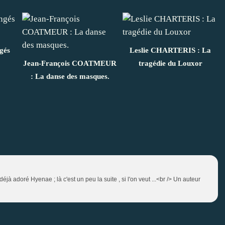
gés
Leslie CHARTERIS : La
Jean-François COATMEUR
tragédie du Louxor
: La danse des masques.
éjà adoré Hyenae ; là c'est un peu la suite , si l'on veut ...<br /> Un auteur