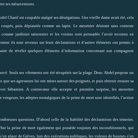
rer ses mésaventures.
bdel Charif est coupable malgré ses dénégations. Une vieille dame avait été, cela
 coupés, puis dépiautée comme un lapin. Le meurtrier désirant sans conteste
é comme jardinier saisonnier et les voisins sont persuadés l’avoir reconnu en
ment ils sont revenus sur leurs déclarations et d’autres éléments ont permis à
ssaire de révéler quelques éléments d’information concernant son compagnon
trouvé. Seuls ses vêtements ont été récupérés sur la plage. Donc Abdel propose un
s que ses agresseurs lui ont mises autour des poignets, et puis obtenir ensuite sa
uver Sébastien. A contrecœur elle accepte et première surprise, les menottes
s vengeurs, les adeptes nostalgiques de la peine de mort sont identifiés, l’action
mbreuses questions. D’abord celle de la fiabilité des déclarations des témoins.
. Sur la peine de mort également qui possède toujours des inconditionnels, qui
u’en place de Grèves, lors des exécutions publiques, les voleurs de bourses s’en