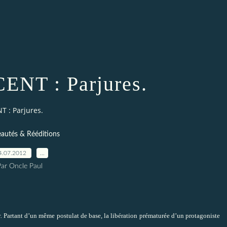
CENT : Parjures.
T : Parjures.
autés & Rééditions
4.07.2012
…
Par Oncle Paul
r
.
Partant d’un même postulat de base, la libération prématurée d’un protagoniste