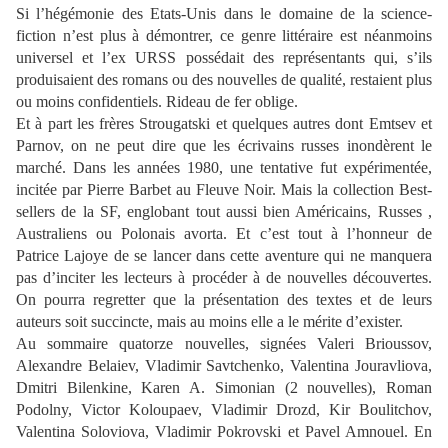
Si l’hégémonie des Etats-Unis dans le domaine de la science-
fiction n’est plus à démontrer, ce genre littéraire est néanmoins
universel et l’ex URSS possédait des représentants qui, s’ils
produisaient des romans ou des nouvelles de qualité, restaient plus
ou moins confidentiels. Rideau de fer oblige.
Et à part les frères Strougatski et quelques autres dont Emtsev et
Parnov, on ne peut dire que les écrivains russes inondèrent le
marché. Dans les années 1980, une tentative fut expérimentée,
incitée par Pierre Barbet au Fleuve Noir. Mais la collection Best-
sellers de la SF, englobant tout aussi bien Américains, Russes ,
Australiens ou Polonais avorta. Et c’est tout à l’honneur de
Patrice Lajoye de se lancer dans cette aventure qui ne manquera
pas d’inciter les lecteurs à procéder à de nouvelles découvertes.
On pourra regretter que la présentation des textes et de leurs
auteurs soit succincte, mais au moins elle a le mérite d’exister.
Au sommaire quatorze nouvelles, signées Valeri Brioussov,
Alexandre Belaiev, Vladimir Savtchenko, Valentina Jouravliova,
Dmitri Bilenkine, Karen A. Simonian (2 nouvelles), Roman
Podolny, Victor Koloupaev, Vladimir Drozd, Kir Boulitchov,
Valentina Soloviova, Vladimir Pokrovski et Pavel Amnouel. En