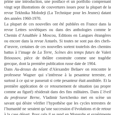
prime une introduction, une postface et un portfolio comprenant
vingt sept illustrations de couvertures issues pour la plupart de la
revue Tekhnika Molodeji (La Technique pour les Jeunes) datant
des années 1960-1970.
La plupart de ces nouvelles ont été publiées en France dans la
revue Lettres soviétiques ou dans des anthologies comme le
Chemin d’Amalthée à Moscou, Editions en Langues étrangères
ou encore dans la revue Antarès. Si toutes ne sont pas des chefs-
d’œuvre, certaines de ces nouvelles sortent toutefois des chemins
battus à l’image de
La Terre, Scènes des temps futurs
de Valeri
Brioussov, pièce de théâtre construite comme une tragédie
grecque, dont la première publication russe date de 1904.
Dans
Au-dessus du néant
d'Alexandre Beliaev on rencontre le
professeur Wagner qui s’intéresse à la pesanteur terrestre, et
surtout à ce qui se passerait si cette pesanteur était annihilée. Et la
première application de ce retournement de situation (au propre
comme au figuré) résiderait dans des fins militaires. Dans
L’éveil
du professeur Berne
, Vladimir Savtchenko met en scène un
savant qui désire vérifier l’hypothèse que les cycles terrestres de
l’humanité ne seraient qu’une succession d’évolutions et de retour
à la case départ. Pour cela il se rend en Mongolie et expérimente