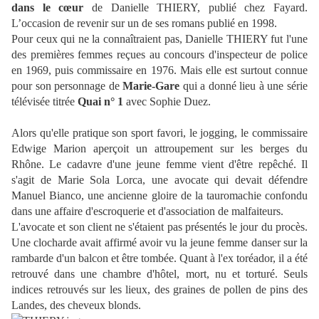
dans le cœur
de Danielle THIERY, publié chez Fayard.
L’occasion de revenir sur un de ses romans publié en 1998.
Pour ceux qui ne la connaîtraient pas, Danielle THIERY fut l'une
des premières femmes reçues au concours d'inspecteur de police
en 1969, puis commissaire en 1976. Mais elle est surtout connue
pour son personnage de
Marie-Gare
qui a donné lieu à une série
télévisée titrée
Quai n° 1
avec Sophie Duez.
Alors qu'elle pratique son sport favori, le jogging, le commissaire
Edwige Marion aperçoit un attroupement sur les berges du
Rhône. Le cadavre d'une jeune femme vient d'être repêché. Il
s'agit de Marie Sola Lorca, une avocate qui devait défendre
Manuel Bianco, une ancienne gloire de la tauromachie confondu
dans une affaire d'escroquerie et d'association de malfaiteurs.
L'avocate et son client ne s'étaient pas présentés le jour du procès.
Une clocharde avait affirmé avoir vu la jeune femme danser sur la
rambarde d'un balcon et être tombée. Quant à l'ex toréador, il a été
retrouvé dans une chambre d'hôtel, mort, nu et torturé. Seuls
indices retrouvés sur les lieux, des graines de pollen de pins des
Landes, des cheveux blonds.