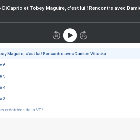
 DiCaprio et Tobey Maguire, c'est lui ! Rencontre avec Dam
bey Maguire, c'est lui ! Rencontre avec Damien Witecka
e 6
e 5
e 4
e 3
s créatrices de la VF !
e 2
e 1