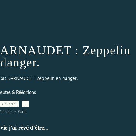
 DARNAUDET : Zeppelin
 danger.
çois DARNAUDET : Zeppelin en danger.
autés & Rééditions
0.07.2014
…
Par Oncle Paul
ie j'ai rêvé d'être...