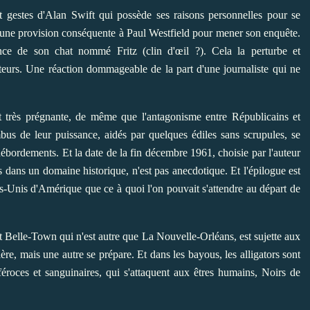
t gestes d'Alan Swift qui possède ses raisons personnelles pour se
 une provision conséquente à Paul Westfield pour mener son enquête.
nce de son chat nommé Fritz (clin d'œil ?). Cela la perturbe et
iteurs. Une réaction dommageable de la part d'une journaliste qui ne
t très prégnante, de même que l'antagonisme entre Républicains et
us de leur puissance, aidés par quelques édiles sans scrupules, se
débordements. Et la date de la fin décembre 1961, choisie par l'auteur
s dans un domaine historique, n'est pas anecdotique. Et l'épilogue est
s-Unis d'Amérique que ce à quoi l'on pouvait s'attendre au départ de
t Belle-Town qui n'est autre que La Nouvelle-Orléans, est sujette aux
ière, mais une autre se prépare. Et dans les bayous, les alligators sont
roces et sanguinaires, qui s'attaquent aux êtres humains, Noirs de