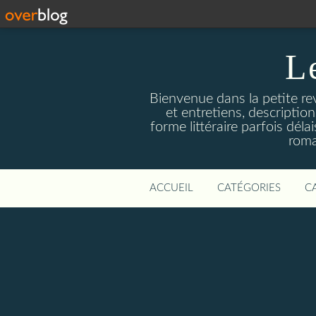
L
Bienvenue dans la petite revu
et entretiens, descriptio
forme littéraire parfois dél
roma
ACCUEIL
CATÉGORIES
C