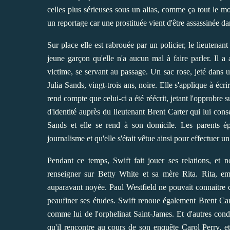
celles plus sérieuses sous un alias, comme ça tout le 
un reportage car une prostituée vient d'être assassinée da
Sur place elle est rabrouée par un policier, le lieutenan
jeune garçon qu'elle n'a aucun mal à faire parler. Il a 
victime, se servant au passage. Un sac rose, jeté dans un
Julia Sands, vingt-trois ans, noire. Elle s'applique à écri
rend compte que celui-ci a été réécrit, jetant l'opprobre s
d'identité auprès du lieutenant Brent Carter qui lui conse
Sands et elle se rend à son domicile. Les parents épl
journalisme et qu'elle s'était vêtue ainsi pour effectuer un
Pendant ce temps, Swift fait jouer ses relations, et
renseigner sur Betty White et sa mère Rita. Rita, e
auparavant noyée. Paul Westfield ne pouvait connaitre 
peaufiner ses études. Swift renoue également Brent Cart
comme lui de l'orphelinat Saint-James. Et d'autres cond
qu'il rencontre au cours de son enquête Carol Perry, et