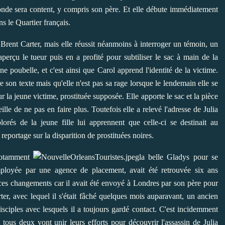
monde sera content, y compris son père. Et elle débute immédiatement
ns le Quartier français.
t Brent Carter, mais elle réussit néanmoins à interroger un témoin, un
aperçu le tueur puis en a profité pour subtiliser le sac à main de la
e poubelle, et c'est ainsi que Carol apprend l'identité de la victime.
re son texte mais qu'elle n'est pas sa rage lorsque le lendemain elle se
ur la jeune victime, prostituée supposée. Elle apporte le sac et la pièce
ille de ne pas en faire plus. Toutefois elle a relevé l'adresse de Julia
orés de la jeune fille lui apprennent que celle-ci se destinait au
 reportage sur la disparition de prostituées noires.
 notamment
la belle Gladys pour se
mployée par une agence de placement, avait été retrouvée six ans
ces changements car il avait été envoyé à Londres par son père pour
er, avec lequel il s'était fâché quelques mois auparavant, un ancien
isciples avec lesquels il a toujours gardé contact. C'est incidemment
 tous deux vont unir leurs efforts pour découvrir l'assassin de Julia