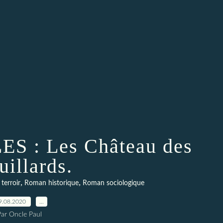
S : Les Château des
uillards.
,
,
terroir
Roman historique
Roman sociologique
9.08.2020
…
Par Oncle Paul