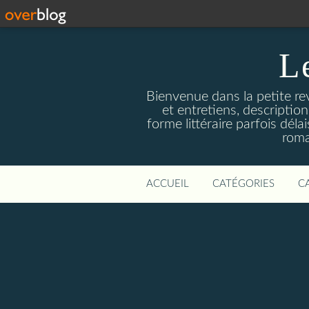
L
Bienvenue dans la petite revu
et entretiens, descriptio
forme littéraire parfois dél
roma
ACCUEIL
CATÉGORIES
C