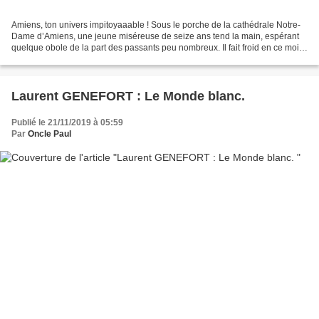
Amiens, ton univers impitoyaaable ! Sous le porche de la cathédrale Notre-
Dame d’Amiens, une jeune miséreuse de seize ans tend la main, espérant
quelque obole de la part des passants peu nombreux. Il fait froid en ce mois
de décembre, et chacun s’empresse...
Laurent GENEFORT : Le Monde blanc.
Publié le 21/11/2019 à 05:59
Par
Oncle Paul