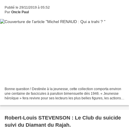
Publié le 29/11/2019 à 05:52
Par
Oncle Paul
Bonne question ! Destinée à la jeunesse, cette collection comporta environ
une centaine de fascicules à parution bimensuelle dès 1946. « Jeunesse
héroïque » fera revivre pour ses lecteurs les plus belles figures, les actions
les plus éclatantes des jeunes...
Robert-Louis STEVENSON : Le Club du suicide
suivi du Diamant du Rajah.