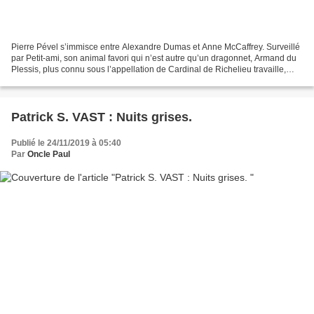
Pierre Pével s’immisce entre Alexandre Dumas et Anne McCaffrey. Surveillé
par Petit-ami, son animal favori qui n’est autre qu’un dragonnet, Armand du
Plessis, plus connu sous l’appellation de Cardinal de Richelieu travaille,
rédigeant des notes, écrivant...
Patrick S. VAST : Nuits grises.
Publié le 24/11/2019 à 05:40
Par
Oncle Paul