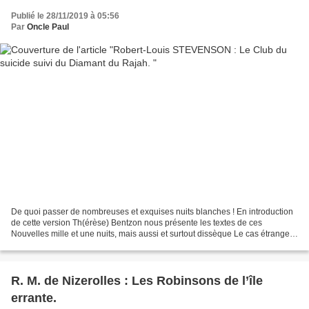
Publié le 28/11/2019 à 05:56
Par
Oncle Paul
De quoi passer de nombreuses et exquises nuits blanches ! En introduction
de cette version Th(érèse) Bentzon nous présente les textes de ces
Nouvelles mille et une nuits, mais aussi et surtout dissèque Le cas étrange
du Docteur Jekyll et M. Hyde. Intéressant...
R. M. de Nizerolles : Les Robinsons de l’île
errante.