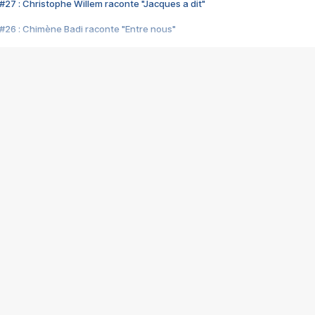
#27 : Christophe Willem raconte "Jacques a dit"
#26 : Chimène Badi raconte "Entre nous"
#25 : Indochine raconte "3e sexe"
#24 : Zaho raconte "C'est chelou"
#23 : Patrick Bruel raconte "Au café des délices"
#22 : Kyo raconte "Le chemin"
#21 : Nolwenn Leroy raconte "Cassé"
#20 : Patrick Hernandez raconte "Born to be alive"
#19 : Lorie raconte "Près de moi"
#18 : Michael Jones raconte "A nos actes manqués" (avec Jean-Jacque
#17 : Khaled raconte "Aïcha"
#16 : Corneille raconte "Parce qu'on vient de loin"
#15 : Indochine raconte "L'aventurier"