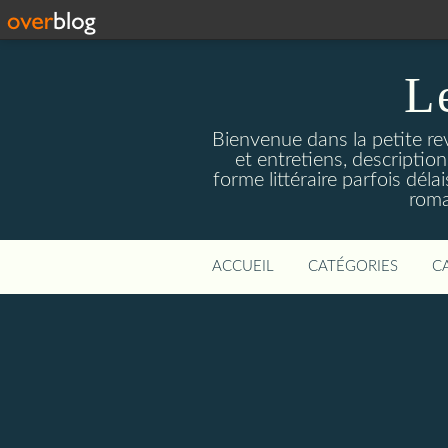
L
Bienvenue dans la petite revu
et entretiens, descriptio
forme littéraire parfois dél
roma
ACCUEIL
CATÉGORIES
C