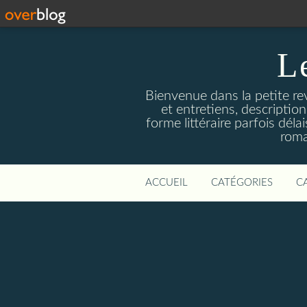
L
Bienvenue dans la petite revu
et entretiens, descriptio
forme littéraire parfois dél
roma
ACCUEIL
CATÉGORIES
C