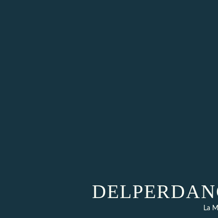
DELPERDANGE
La M