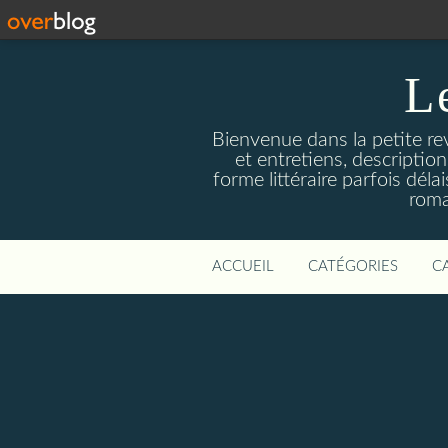
L
Bienvenue dans la petite revu
et entretiens, descriptio
forme littéraire parfois dél
roma
ACCUEIL
CATÉGORIES
C