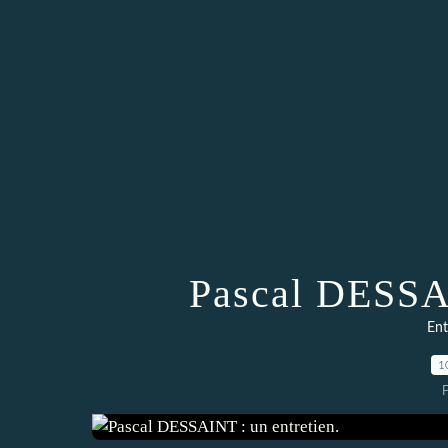
Pascal DESSAI
Ent
1