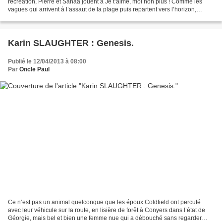
récréation, Pierre et Sahaa jouent à Je t’aime, moi non plus ! Comme les
vagues qui arrivent à l’assaut de la plage puis repartent vers l’horizon,
indéfiniment, souvent houleuses, la relation...
Karin SLAUGHTER : Genesis.
Publié le 12/04/2013 à 08:00
Par
Oncle Paul
Ce n’est pas un animal quelconque que les époux Coldfield ont percuté
avec leur véhicule sur la route, en lisière de forêt à Conyers dans l’état de
Géorgie, mais bel et bien une femme nue qui a débouché sans regarder