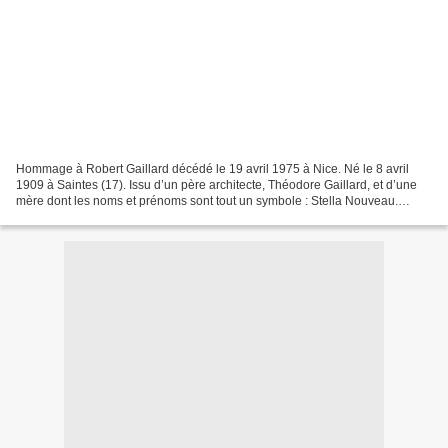
Hommage à Robert Gaillard décédé le 19 avril 1975 à Nice. Né le 8 avril
1909 à Saintes (17). Issu d’un père architecte, Théodore Gaillard, et d’une
mère dont les noms et prénoms sont tout un symbole : Stella Nouveau.
Après des études à l’école communale...