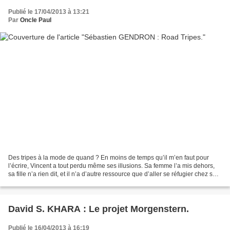
Publié le 17/04/2013 à 13:21
Par
Oncle Paul
Des tripes à la mode de quand ? En moins de temps qu’il m’en faut pour
l’écrire, Vincent a tout perdu même ses illusions. Sa femme l’a mis dehors,
sa fille n’a rien dit, et il n’a d’autre ressource que d’aller se réfugier chez ses
parents. Il aurait pu...
David S. KHARA : Le projet Morgenstern.
Publié le 16/04/2013 à 16:19