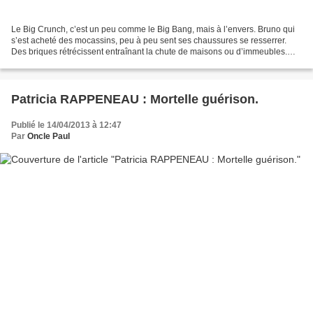
Le Big Crunch, c’est un peu comme le Big Bang, mais à l’envers. Bruno qui
s’est acheté des mocassins, peu à peu sent ses chaussures se resserrer.
Des briques rétrécissent entraînant la chute de maisons ou d’immeubles.
D’autres phénomènes se produisent...
Patricia RAPPENEAU : Mortelle guérison.
Publié le 14/04/2013 à 12:47
Par
Oncle Paul