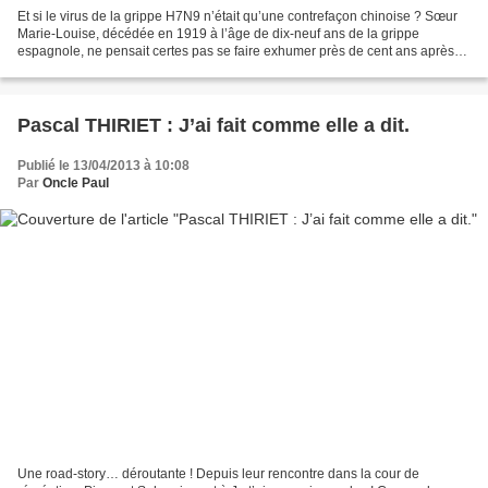
Et si le virus de la grippe H7N9 n’était qu’une contrefaçon chinoise ? Sœur
Marie-Louise, décédée en 1919 à l’âge de dix-neuf ans de la grippe
espagnole, ne pensait certes pas se faire exhumer près de cent ans après
son décès afin de redonner du lustre...
Pascal THIRIET : J’ai fait comme elle a dit.
Publié le 13/04/2013 à 10:08
Par
Oncle Paul
Une road-story… déroutante ! Depuis leur rencontre dans la cour de