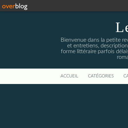
L
Bienvenue dans la petite revu
et entretiens, descriptio
forme littéraire parfois dél
roma
ACCUEIL
CATÉGORIES
C