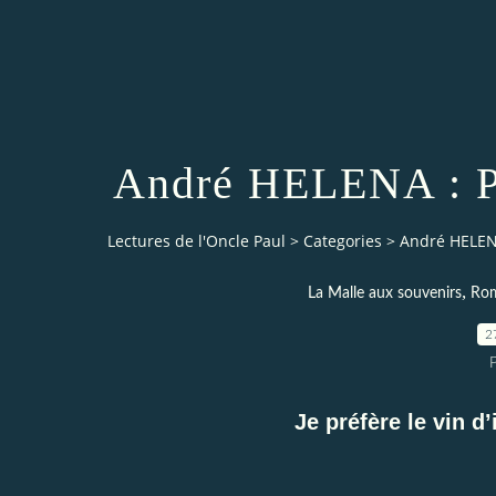
André HELENA : Pa
Lectures de l'Oncle Paul
>
Categories
>
André HELENA
,
La Malle aux souvenirs
Rom
2
Je préfère le vin d’