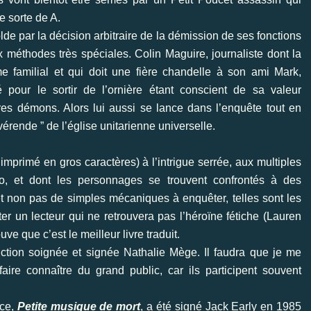
ne sorte de A.
lde par la décision arbitraire de la démission de ses fonctions
méthodes très spéciales. Colin Maguire, journaliste dont la
e familial et qui doit une fière chandelle à son ami Mark,
é pour le sortir de l’ornière étant conscient de sa valeur
pres démons. Alors lui aussi se lance dans l’enquête tout en
vérende ” de l’église unitarienne universelle.
primé en gros caractères) à l’intrigue serrée, aux multiples
o, et dont les personnages se trouvent confrontés à des
t non pas de simples mécaniques à enquêter, telles sont les
r un lecteur qui ne retrouvera pas l’héroïne fétiche (Lauren
e que c’est le meilleur livre traduit.
duction soignée et signée Nathalie Mège. Il faudra que je me
aire connaître du grand public, car ils participent souvent
nce,
Petite musique de mort
, a été signé Jack Early en 1985