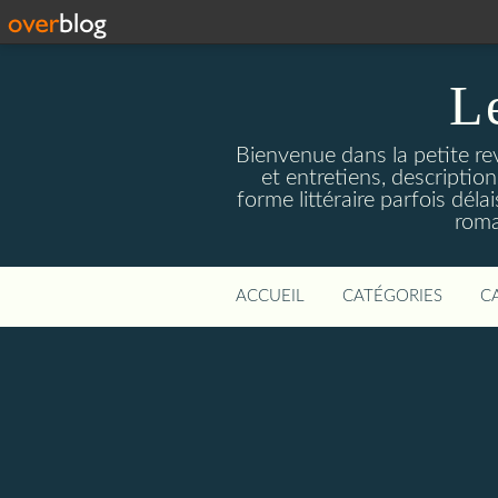
L
Bienvenue dans la petite revu
et entretiens, descriptio
forme littéraire parfois dél
roma
ACCUEIL
CATÉGORIES
C