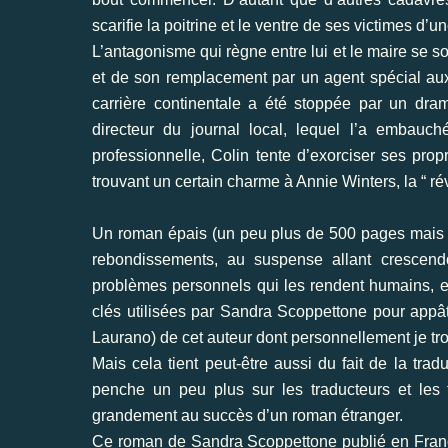
scarifie la poitrine et le ventre de ses victimes d’u
L’antagonisme qui règne entre lui et le maire se so
et de son remplacement par un agent spécial aux 
carrière continentale a été stoppée par un dram
directeur du journal local, lequel l’a embauch
professionnelle, Colin tente d’exorciser ses pro
trouvant un certain charme à Annie Winters, la “ ré
Un roman épais (un peu plus de 500 pages mais im
rebondissements, au suspense allant crescend
problèmes personnels qui les rendent humains, e
clés utilisées par Sandra Scoppettone pour appâte
Laurano) de cet auteur dont personnellement je trouv
Mais cela tient peut-être aussi du fait de la tra
penche un peu plus sur les traducteurs et les f
grandement au succès d’un roman étranger.
Ce roman de Sandra Scoppettone publié en Fra