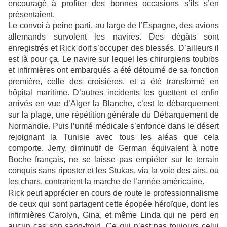
encouragé à profiter des bonnes occasions s’ils s’en
présentaient.
Le convoi à peine parti, au large de l’Espagne, des avions
allemands survolent les navires. Des dégâts sont
enregistrés et Rick doit s’occuper des blessés. D’ailleurs il
est là pour ça. Le navire sur lequel les chirurgiens toubibs
et infirmières ont embarqués a été détourné de sa fonction
première, celle des croisières, et a été transformé en
hôpital maritime. D’autres incidents les guettent et enfin
arrivés en vue d’Alger la Blanche, c’est le débarquement
sur la plage, une répétition générale du Débarquement de
Normandie. Puis l’unité médicale s’enfonce dans le désert
rejoignant la Tunisie avec tous les aléas que cela
comporte. Jerry, diminutif de German équivalent à notre
Boche français, ne se laisse pas empiéter sur le terrain
conquis sans riposter et les Stukas, via la voie des airs, ou
les chars, contrarient la marche de l’armée américaine.
Rick peut apprécier en cours de route le professionnalisme
de ceux qui sont partagent cette épopée héroïque, dont les
infirmières Carolyn, Gina, et même Linda qui ne perd en
aucun cas son sang-froid. Ce qui n’est pas toujours celui