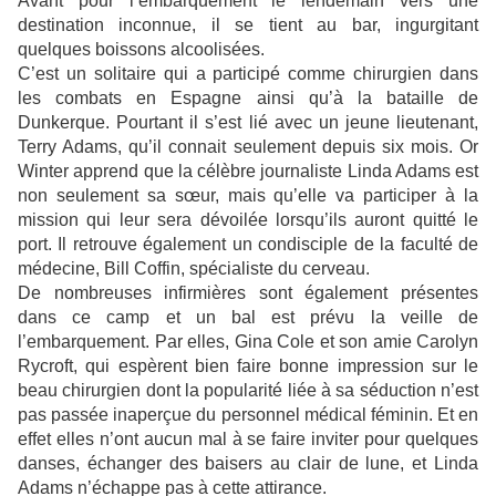
Avant pour l’embarquement le lendemain vers une
destination inconnue, il se tient au bar, ingurgitant
quelques boissons alcoolisées.
C’est un solitaire qui a participé comme chirurgien dans
les combats en Espagne ainsi qu’à la bataille de
Dunkerque. Pourtant il s’est lié avec un jeune lieutenant,
Terry Adams, qu’il connait seulement depuis six mois. Or
Winter apprend que la célèbre journaliste Linda Adams est
non seulement sa sœur, mais qu’elle va participer à la
mission qui leur sera dévoilée lorsqu’ils auront quitté le
port. Il retrouve également un condisciple de la faculté de
médecine, Bill Coffin, spécialiste du cerveau.
De nombreuses infirmières sont également présentes
dans ce camp et un bal est prévu la veille de
l’embarquement. Par elles, Gina Cole et son amie Carolyn
Rycroft, qui espèrent bien faire bonne impression sur le
beau chirurgien dont la popularité liée à sa séduction n’est
pas passée inaperçue du personnel médical féminin. Et en
effet elles n’ont aucun mal à se faire inviter pour quelques
danses, échanger des baisers au clair de lune, et Linda
Adams n’échappe pas à cette attirance.