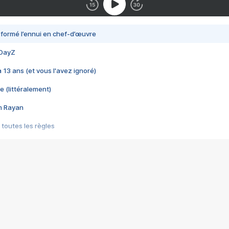
nsformé l’ennui en chef-d’œuvre
 DayZ
 a 13 ans (et vous l'avez ignoré)
e (littéralement)
im Rayan
 toutes les règles
s les jeux vidéo
us choquant de Rockstar ? - Le scandale BULLY
e plus moche de Steam
du RÊVE tourne au CAUCHEMAR
pendant 8 heures