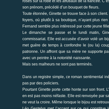
roses sur la robe et les affutiaux de la fiancée. 
son prénom, précédé d’un bouquet de fleurs.
Toute étonnée, Ginette se trouve face à son client
foyers, où plutôt à sa boutique, n’ayant plus ri
Fernand semble plus intéressé par cette jeune fill
Le dimanche se passe et le lundi matin, Gin
commissariat. Elle est accusée d’avoir volé un b
met guère de temps à confondre le (ou la) coupa
patronne. Un affront que sa mère ne supporte pas
avec un peintre à la notoriété naissante.
Mais ses malheurs ne sont pas terminés.
Dans un registre simple, ce roman sentimental in
pas par des policiers.
Pourtant Ginette porte cette honte sur son front. L
en est pas moins néfaste. Elle est renvoyée par s
ne veut la croire. Même lorsque le bijou est retrouv
Léo Gestelys met l’accent sur ce qui constitue l