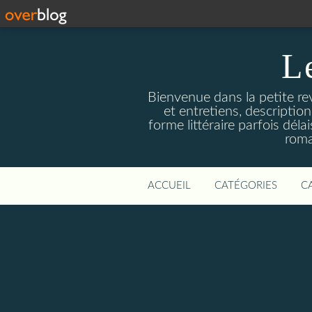
L
Bienvenue dans la petite revu
et entretiens, descriptio
forme littéraire parfois dél
roma
ACCUEIL
CATÉGORIES
C