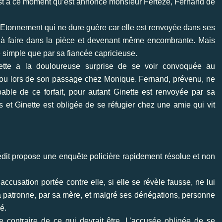
C’est à ce moment qu’est annoncé monsieur Fertèze, Fernand de
. Etonnement qui ne dure guère car elle est renvoyée dans ses
en à faire dans la pièce et devenant même encombrante. Mais
e simple que par sa fiancée capricieuse.
ette a la douloureuse surprise de se voir convoquée au
ijou lors de son passage chez Monique. Fernand, prévenu, ne
ble de ce forfait, pour autant Ginette est renvoyée par sa
 et Ginette est obligée de se réfugier chez une amie qui vit
édit propose une enquête policière rapidement résolue et non
’accusation portée contre elle, si elle se révèle fausse, ne lui
a patronne, par sa mère, et malgré ses dénégations, personne
é.
e contraire de ce qui devrait être. L’accusée obligée de se