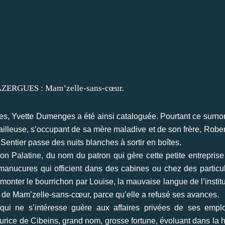
es, Yvette Dumenges a été ainsi cataloguée. Pourtant ce surn
vailleuse, s’occupant de sa mère maladive et de son frère, Rober
 Sentier passe des nuits blanches à sortir en boîtes.
ion Palatine, du nom du patron qui gère cette petite entreprise
manucures qui officient dans des cabines ou chez des particul
monter le bourrichon par Louise, la mauvaise langue de l’institu
tte de Mam’zelle-sans-cœur, parce qu’elle a refusé ses avances.
qui ne s’intéresse guère aux affaires privées de ses empl
urice de Cibeins, grand nom, grosse fortune, évoluant dans la 