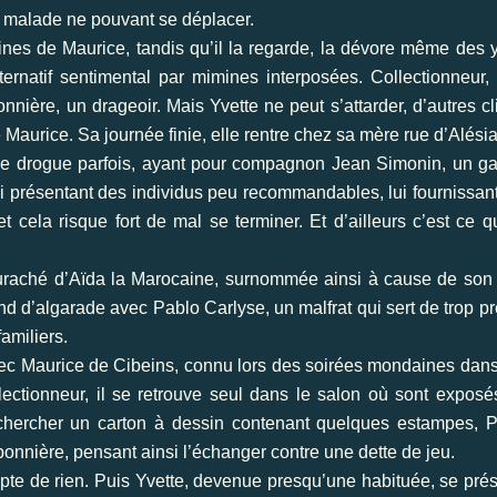
nt malade ne pouvant se déplacer.
nes de Maurice, tandis qu’il la regarde, la dévore même des 
ernatif sentimental par mimines interposées. Collectionneur, i
ière, un drageoir. Mais Yvette ne peut s’attarder, d’autres cl
 Maurice. Sa journée finie, elle rentre chez sa mère rue d’Alésia
, se drogue parfois, ayant pour compagnon Jean Simonin, un g
lui présentant des individus peu recommandables, lui fournissan
 cela risque fort de mal se terminer. Et d’ailleurs c’est ce q
mouraché d’Aïda la Marocaine, surnommée ainsi à cause de son
rend d’algarade avec Pablo Carlyse, un malfrat qui sert de trop pr
amiliers.
avec Maurice de Cibeins, connu lors des soirées mondaines dan
ollectionneur, il se retrouve seul dans le salon où sont exposé
é chercher un carton à dessin contenant quelques estampes, 
bonnière, pensant ainsi l’échanger contre une dette de jeu.
mpte de rien. Puis Yvette, devenue presqu’une habituée, se pré