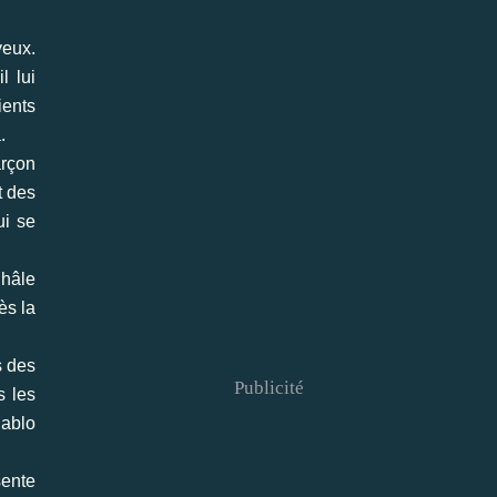
yeux.
l lui
ients
.
arçon
t des
ui se
 hâle
ès la
s des
Publicité
s les
Pablo
sente