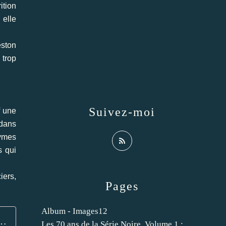
ition
 elle
eston
 trop
Suivez-moi
f une
 dans
nymes
s qui
iers,
Pages
Album - Images12
homme de sa vie. - Les Lectures de l'Oncle Paul
Les 70 ans de la Série Noire. Volume 1 :