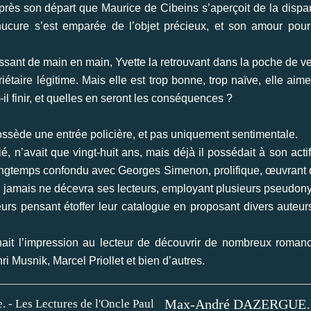
rès son départ que Maurice de Cibeins s’aperçoit de la dispar
ucure s’est emparée de l’objet précieux, et son amour pour
ssant de main en main, Yvette la retrouvant dans la poche de v
étaire légitime. Mais elle est trop bonne, trop naïve, elle aime
il finir, et quelles en seront les conséquences ?
ssède une entrée policière, et pas uniquement sentimentale.
 n’avait que vingt-huit ans, mais déjà il possédait à son acti
longtemps confondu avec Georges Simenon, prolifique, œuvrant
 qui jamais ne décevra ses lecteurs, employant plusieurs pseudo
urs pensant étoffer leur catalogue en proposant divers auteur
nait l’impression au lecteur de découvrir de nombreux romanc
Musnik, Marcel Priollet et bien d’autres.
Max-André DAZERGUES : L'