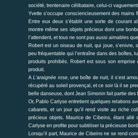
société, trentenaire célibataire, celui-ci vagueme
Yvette s’occupe consciencieusement des mains fi
Entre eux deux s’établit une sorte de courant alt
montre même ses objets précieux dont une bonbonn
l’attendent, et tous ne sont pas aussi aimables que
Robert est un oiseau de nuit, qui joue, s’enivre
peu fréquentable qui l’entraîne dans des boîtes, 
produits prohibés. Robert est sous son emprise et
produit.
A
L’araignée rose
, une boîte de nuit, il s’est a
récupéré au soleil provençal, et ce soir là il se p
belle danseuse, dont Jean Simonin fait partie des f
Or, Pablo Carlyse entretient quelques relations 
cabarets, et un jour qu’il rend visite au riche c
précieux objets. Maurice de Cibeins, étant all
Carlyse en profite pour subtiliser la précieuse bon
Lorsqu’il part, Maurice de Cibeins ne se rend co