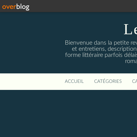
L
Bienvenue dans la petite revu
et entretiens, descriptio
forme littéraire parfois dél
roma
ACCUEIL
CATÉGORIES
C