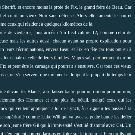
e Sheriff, et encore moins la proie de Fix, le grand frère de Beau. Car
t et court un vieux Noir sans défense. Alors elle rameute le ban et
même ceux qui résident à quelques kilomètres de là.
aine de vieillards, tous armés d’un fusil calibre 12, comme celui de
cuse mais les autres aussi, chacun ayant sa propre explication pour
un leurs récriminations, envers Beau et Fix en tête car tous ont eu à
ns leur chair et celle de leurs familles. Mapes sait pertinemment qu’on
e Fix et peut-être le carnage qui pourrait s’ensuivre. Car tous ces vieux
chasse, ne s’en servent que rarement et loupent la plupart du temps leur
ne devant les Blancs, à se laisser battre pour un oui ou pour un non,
 deviennent des Hommes et non plus du bétail, malgré ceux qui les
s qui veulent appliquer la loi de Lynch, à la rigueur les passer à la
ue supériorité comme Luke Will qui va avec sa petite bande les défier
e son jeune frère Gil qui à l’université s’est lié d’amitié avec Cal. Un
i s’entendent comme larrons en foire sur le terrain, si bien qu’ils ont