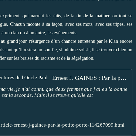
expriment, qui narrent les faits, de la fin de la matinée où tout se
ogue. Chacun raconte à sa façon, avec ses mots, avec ses tripes, ses
ne à un clan ou à un autre, les événements.
 au grand jour, résurgence d’un chancre entretenu par le Klan encore
 tant qu’il restera un souffle, si minime soit-il, il se trouvera bien un
r sur les braises du racisme et de la ségrégation.
Ernest J. GAINES : Par la petite porte. - Les Lectures de l'Oncle Paul
 ma vie, je n'ai connu que deux femmes que j'ai eu la bonne
st la seconde. Mais il se trouve qu'elle est
article-ernest-j-gaines-par-la-petite-porte-114267099.html