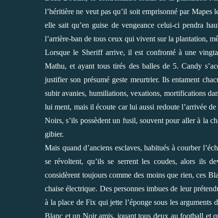
l’héritière ne veut pas qu’il soit emprisonné par Mapes l
elle sait qu’en guise de vengeance celui-ci pendra hau
l’arrière-ban de tous ceux qui vivent sur la plantation, 
Lorsque le Sheriff arrive, il est confronté à une vingt
Mathu, et ayant tous tirés des balles de 5. Candy s’ac
justifier son présumé geste meurtrier. Ils entament chac
subir avanies, humiliations, vexations, mortifications da
lui ment, mais il écoute car lui aussi redoute l’arrivée d
Noirs, s’ils possèdent un fusil, souvent pour aller à la 
gibier.
Mais quand d’anciens esclaves, habitués à courber l’échi
se révoltent, qu’ils se serrent les coudes, alors ils
considèrent toujours comme des moins que rien, ces Blanc
chaise électrique. Des personnes imbues de leur prétend
à la place de Fix qui jette l’éponge sous les arguments d
Blanc et un Noir amis, jouant tous deux au football et qu