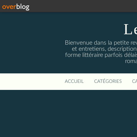
L
Bienvenue dans la petite revu
et entretiens, descriptio
forme littéraire parfois dél
roma
ACCUEIL
CATÉGORIES
C