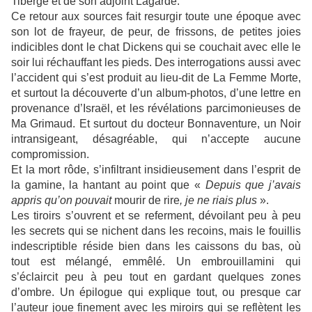
Tiberge et de son adjoint Lagarde.
Ce retour aux sources fait resurgir toute une époque avec
son lot de frayeur, de peur, de frissons, de petites joies
indicibles dont le chat Dickens qui se couchait avec elle le
soir lui réchauffant les pieds. Des interrogations aussi avec
l’accident qui s’est produit au lieu-dit de La Femme Morte,
et surtout la découverte d’un album-photos, d’une lettre en
provenance d’Israël, et les révélations parcimonieuses de
Ma Grimaud. Et surtout du docteur Bonnaventure, un Noir
intransigeant, désagréable, qui n’accepte aucune
compromission.
Et la mort rôde, s’infiltrant insidieusement dans l’esprit de
la gamine, la hantant au point que «
Depuis que j’avais
appris qu’on pouvait
mourir de rire
, je ne riais plus
».
Les tiroirs s’ouvrent et se referment, dévoilant peu à peu
les secrets qui se nichent dans les recoins, mais le fouillis
indescriptible réside bien dans les caissons du bas, où
tout est mélangé, emmêlé. Un embrouillamini qui
s’éclaircit peu à peu tout en gardant quelques zones
d’ombre. Un épilogue qui explique tout, ou presque car
l’auteur joue finement avec les miroirs qui se reflètent les