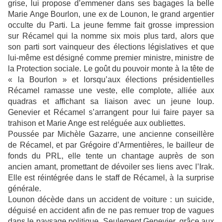
grise, lui propose d’emmener dans ses bagages la belle
Marie Ange Bourlon, une ex de Lounon, le grand argentier
occulte du Parti. La jeune femme fait grosse impression
sur Récamel qui la nomme six mois plus tard, alors que
son parti sort vainqueur des élections législatives et que
lui-même est désigné comme premier ministre, ministre de
la Protection sociale. Le goût du pouvoir monte à la tête de
« la Bourlon » et lorsqu’aux élections présidentielles
Récamel ramasse une veste, elle complote, alliée aux
quadras et affichant sa liaison avec un jeune loup.
Genevier et Récamel s’arrangent pour lui faire payer sa
trahison et Marie Ange est reléguée aux oubliettes.
Poussée par Michèle Gazarre, une ancienne conseillère
de Récamel, et par Grégoire d’Armentières, le bailleur de
fonds du PRL, elle tente un chantage auprès de son
ancien amant, promettant de dévoiler ses liens avec l’Irak.
Elle est réintégrée dans le staff de Récamel, à la surprise
générale.
Lounon décède dans un accident de voiture : un suicide,
déguisé en accident afin de ne pas remuer trop de vagues
dans le paysage politique. Seulement Genevier, grâce aux