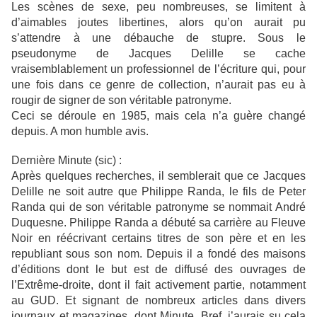
Les scènes de sexe, peu nombreuses, se limitent à
d’aimables joutes libertines, alors qu’on aurait pu
s’attendre à une débauche de stupre. Sous le
pseudonyme de Jacques Delille se cache
vraisemblablement un professionnel de l’écriture qui, pour
une fois dans ce genre de collection, n’aurait pas eu à
rougir de signer de son véritable patronyme.
Ceci se déroule en 1985, mais cela n’a guère changé
depuis. A mon humble avis.
Dernière Minute (sic) :
Après quelques recherches, il semblerait que ce Jacques
Delille ne soit autre que Philippe Randa, le fils de Peter
Randa qui de son véritable patronyme se nommait André
Duquesne. Philippe Randa a débuté sa carrière au Fleuve
Noir en réécrivant certains titres de son père et en les
republiant sous son nom. Depuis il a fondé des maisons
d’éditions dont le but est de diffusé des ouvrages de
l’Extrême-droite, dont il fait activement partie, notamment
au GUD. Et signant de nombreux articles dans divers
journaux et magazines, dont Minute. Bref, j’aurais su cela