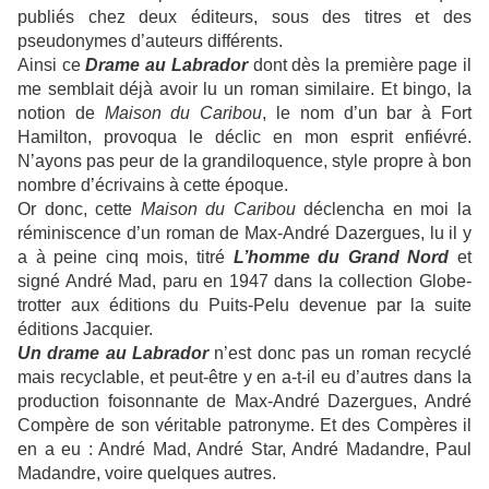
publiés chez deux éditeurs, sous des titres et des
pseudonymes d’auteurs différents.
Ainsi ce
Drame au Labrador
dont dès la première page il
me semblait déjà avoir lu un roman similaire. Et bingo, la
notion de
Maison du Caribou
, le nom d’un bar à Fort
Hamilton, provoqua le déclic en mon esprit enfiévré.
N’ayons pas peur de la grandiloquence, style propre à bon
nombre d’écrivains à cette époque.
Or donc, cette
Maison du Caribou
déclencha en moi la
réminiscence d’un roman de Max-André Dazergues, lu il y
a à peine cinq mois, titré
L’homme du Grand Nord
et
signé André Mad, paru en 1947 dans la collection Globe-
trotter aux éditions du Puits-Pelu devenue par la suite
éditions Jacquier.
Un drame au Labrador
n’est donc pas un roman recyclé
mais recyclable, et peut-être y en a-t-il eu d’autres dans la
production foisonnante de Max-André Dazergues, André
Compère de son véritable patronyme. Et des Compères il
en a eu : André Mad, André Star, André Madandre, Paul
Madandre, voire quelques autres.