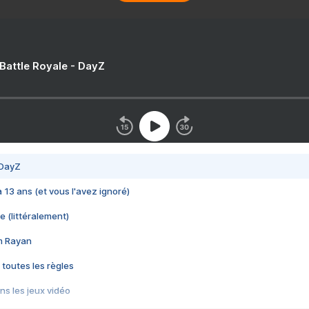
 Battle Royale - DayZ
 DayZ
 a 13 ans (et vous l'avez ignoré)
e (littéralement)
im Rayan
 toutes les règles
s les jeux vidéo