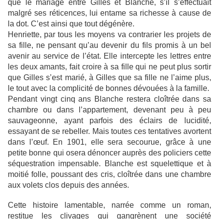
que le mariage entre Gilles et Blanche, s’il s’effectuait
malgré ses réticences, lui entame sa richesse à cause de
la dot. C’est ainsi que tout dégénère.
Henriette, par tous les moyens va contrarier les projets de
sa fille, ne pensant qu’au devenir du fils promis à un bel
avenir au service de l’état. Elle intercepte les lettres entre
les deux amants, fait croire à sa fille qui ne peut plus sortir
que Gilles s’est marié, à Gilles que sa fille ne l’aime plus,
le tout avec la complicité de bonnes dévouées à la famille.
Pendant vingt cinq ans Blanche restera cloîtrée dans sa
chambre ou dans l’appartement, devenant peu à peu
sauvageonne, ayant parfois des éclairs de lucidité,
essayant de se rebeller. Mais toutes ces tentatives avortent
dans l’œuf. En 1901, elle sera secourue, grâce à une
petite bonne qui osera dénoncer auprès des policiers cette
séquestration impensable. Blanche est squelettique et à
moitié folle, poussant des cris, cloîtrée dans une chambre
aux volets clos depuis des années.
Cette histoire lamentable, narrée comme un roman,
restitue les clivages qui gangrènent une société