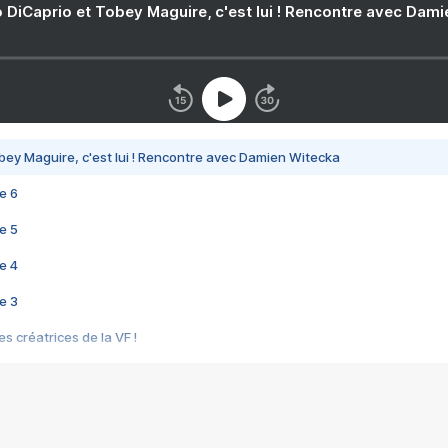
 DiCaprio et Tobey Maguire, c'est lui ! Rencontre avec Dam
bey Maguire, c'est lui ! Rencontre avec Damien Witecka
e 6
e 5
e 4
e 3
s créatrices de la VF !
e 2
e 1
e Mektoub My Love arrive enfin ! Rencontre avec Shaïn Boumedine et Sal