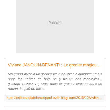
Publicité
Viviane JANOUIN-BENANTI : Le grenier magique. L'inimaginable crime de Châteauroux. - Les Lectures de l'Oncle Paul
Ma grand-mère a un grenier plein de toiles d'araignée ; mais
dans les coffres de bois on y trouve des merveilles...
(Claude CLEMENT) Mais dans le grenier évoqué dans ce
roman, inspiré de faits...
http://leslecturesdelonclepaul.over-blog.com/2016/12/viviane-janouin-benanti-le-grenier-magique.l-inimaginable-crime-de-chateauroux.html