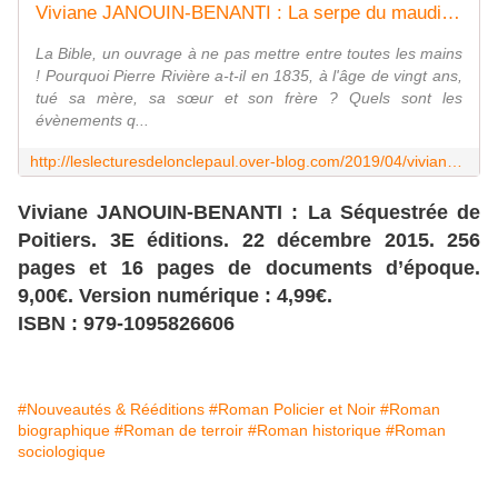
Viviane JANOUIN-BENANTI : La serpe du maudit. - Les Lectures de l'Oncle Paul
La Bible, un ouvrage à ne pas mettre entre toutes les mains
! Pourquoi Pierre Rivière a-t-il en 1835, à l'âge de vingt ans,
tué sa mère, sa sœur et son frère ? Quels sont les
évènements q...
http://leslecturesdelonclepaul.over-blog.com/2019/04/viviane-janouin-benanti-la-serpe-du-maudit.html
Viviane JANOUIN-BENANTI : La Séquestrée de
Poitiers. 3E éditions. 22 décembre 2015. 256
pages et 16 pages de documents d’époque.
9,00€. Version numérique : 4,99€.
ISBN : 979-1095826606
#Nouveautés & Rééditions
#Roman Policier et Noir
#Roman
biographique
#Roman de terroir
#Roman historique
#Roman
sociologique