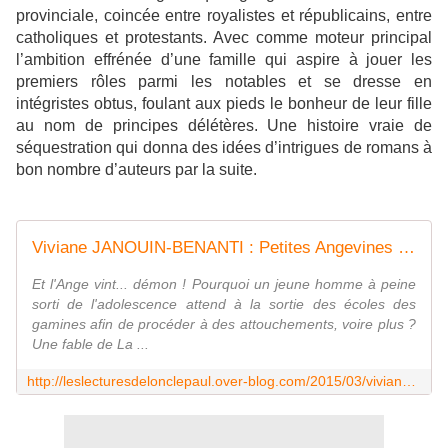
provinciale, coincée entre royalistes et républicains, entre
catholiques et protestants. Avec comme moteur principal
l’ambition effrénée d’une famille qui aspire à jouer les
premiers rôles parmi les notables et se dresse en
intégristes obtus, foulant aux pieds le bonheur de leur fille
au nom de principes délétères. Une histoire vraie de
séquestration qui donna des idées d’intrigues de romans à
bon nombre d’auteurs par la suite.
Viviane JANOUIN-BENANTI : Petites Angevines en danger. - Les Lectures de l'Oncle Paul
Et l'Ange vint... démon ! Pourquoi un jeune homme à peine
sorti de l'adolescence attend à la sortie des écoles des
gamines afin de procéder à des attouchements, voire plus ?
Une fable de La ...
http://leslecturesdelonclepaul.over-blog.com/2015/03/viviane-janouin-benanti-petites-angevines-en-danger.html