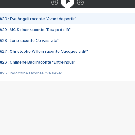
#30 : Eve Angeli raconte "Avant de partir"
#29 : MC Solaar raconte "Bouge de là"
28 : Lorie raconte "Je vais vite"
#27 : Christophe Willem raconte "Jacques a dit"
#26 : Chimène Badi raconte "Entre nous"
#25 : Indochine raconte "3e sexe"
#24 : Zaho raconte "C'est chelou"
#23 : Patrick Bruel raconte "Au café des délices"
#22 : Kyo raconte "Le chemin"
#21 : Nolwenn Leroy raconte "Cassé"
#20 : Patrick Hernandez raconte "Born to be alive"