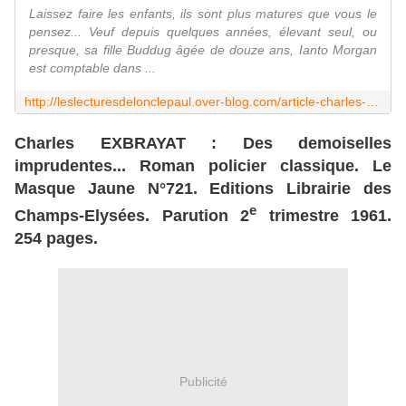
Laissez faire les enfants, ils sont plus matures que vous le
pensez... Veuf depuis quelques années, élevant seul, ou
presque, sa fille Buddug âgée de douze ans, Ianto Morgan
est comptable dans ...
http://leslecturesdelonclepaul.over-blog.com/article-charles-exbrayat-les-blondes-et-papa-124420257.html
Charles EXBRAYAT : Des demoiselles
imprudentes... Roman policier classique. Le
Masque Jaune N°721. Editions Librairie des
e
Champs-Elysées. Parution 2
trimestre 1961.
254 pages.
Publicité