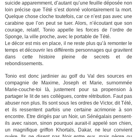
suicide apparemment, d’autant qu’une feuille déposée non
loin précise que Tété s’est donné volontairement la mort.
Quelque chose cloche toutefois, car ce n’est pas avec une
carabine que l’on peut se tuer. Alors, n’écoutant que son
courage, relatif, Tonio appelle les forces de l’ordre de
Sponge, la ville proche, avec le portable de Tété.
Le décor est mis en place, il ne reste plus qu’à remonter le
temps et découvrir les différents personnages qui gravitent
dans cette histoire pleine de secrets et de
rebondissements.
Tonio est donc jardinier au golf du Val des sources en
compagnie de Maxime, Joseph et Marie, surnommée
Marie-couche-toi là, justement pour sa propension à
partager le lit de ses collègues, contre rétribution. Faut pas
abuser non plus. Ils sont sous les ordres de Victor, dit Tété,
et ils ressentent parfois une certaine acrimonie à son
encontre. Etre dirigés par un Noir, un Sénégalais pensent-
ils avec raison, sinon pourquoi aurait-il appelé son chien,
un magnifique griffon Khortals, Dakar, ne leur convient
guère. Ils ne disent pas Noir entre eux, mais nègre ou