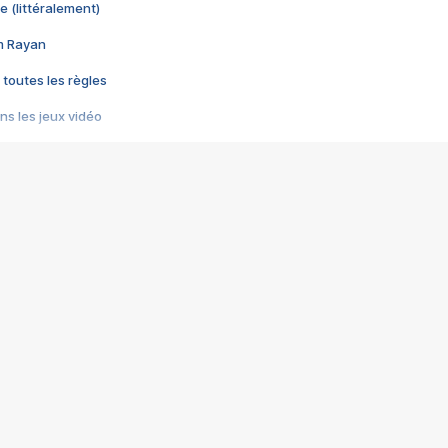
e (littéralement)
im Rayan
 toutes les règles
s les jeux vidéo
us choquant de Rockstar ? - Le scandale BULLY
e plus moche de Steam
du RÊVE tourne au CAUCHEMAR
pendant 8 heures
it… à tort
umiliés par un jeu vidéo
ire - Final Fantasy 8
ti un empire - Age of Empires
story DOFUS