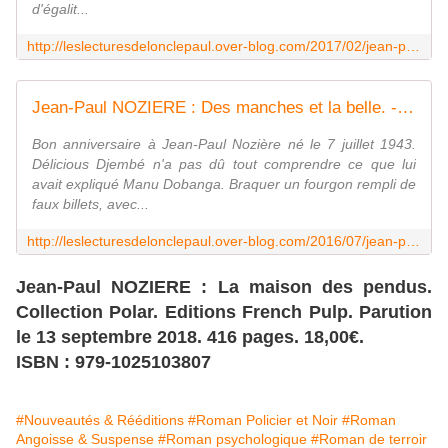
d'égalit...
http://leslecturesdelonclepaul.over-blog.com/2017/02/jean-paul-noziere-et-vous-mourrez-longtemps.html
Jean-Paul NOZIERE : Des manches et la belle. - Les Lectures de l'Oncle Paul
Bon anniversaire à Jean-Paul Nozière né le 7 juillet 1943.
Délicious Djembé n'a pas dû tout comprendre ce que lui
avait expliqué Manu Dobanga. Braquer un fourgon rempli de
faux billets, avec...
http://leslecturesdelonclepaul.over-blog.com/2016/07/jean-paul-noziere-des-manches-et-la-belle.html
Jean-Paul NOZIERE : La maison des pendus.
Collection Polar. Editions French Pulp. Parution
le 13 septembre 2018. 416 pages. 18,00€.
ISBN : 979-1025103807
#Nouveautés & Rééditions
#Roman Policier et Noir
#Roman
Angoisse & Suspense
#Roman psychologique
#Roman de terroir