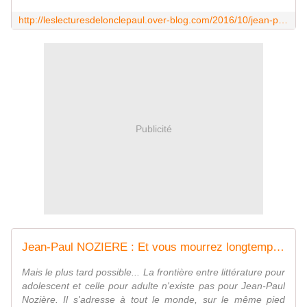
http://leslecturesdelonclepaul.over-blog.com/2016/10/jean-paul-noziere-les-enquetes-de-slimane.html
Publicité
Jean-Paul NOZIERE : Et vous mourrez longtemps. - Les Lectures de l'Oncle Paul
Mais le plus tard possible... La frontière entre littérature pour
adolescent et celle pour adulte n'existe pas pour Jean-Paul
Nozière. Il s'adresse à tout le monde, sur le même pied