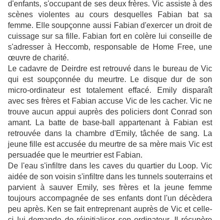
d'enfants, s'occupant de ses deux frères. Vic assiste à des
scènes violentes au cours desquelles Fabian bat sa
femme. Elle soupçonne aussi Fabian d'exercer un droit de
cuissage sur sa fille. Fabian fort en colère lui conseille de
s'adresser à Heccomb, responsable de Home Free, une
œuvre de charité.
Le cadavre de Deirdre est retrouvé dans le bureau de Vic
qui est soupçonnée du meurtre. Le disque dur de son
micro-ordinateur est totalement effacé. Emily disparaît
avec ses frères et Fabian accuse Vic de les cacher. Vic ne
trouve aucun appui auprès des policiers dont Conrad son
amant. La batte de base-ball appartenant à Fabian est
retrouvée dans la chambre d'Emily, tâchée de sang. La
jeune fille est accusée du meurtre de sa mère mais Vic est
persuadée que le meurtrier est Fabian.
De l'eau s'infiltre dans les caves du quartier du Loop. Vic
aidée de son voisin s'infiltre dans les tunnels souterrains et
parvient à sauver Emily, ses frères et la jeune femme
toujours accompagnée de ses enfants dont l'un décèdera
peu après. Ken se fait entreprenant auprès de Vic et celle-
ci lui demande de réinitialiser son ordinateur. Il récupère