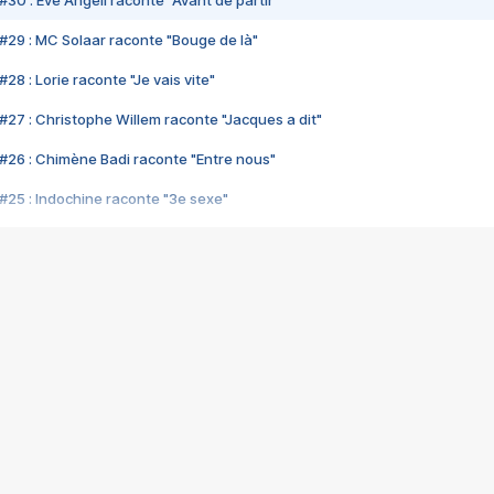
#30 : Eve Angeli raconte "Avant de partir"
#29 : MC Solaar raconte "Bouge de là"
28 : Lorie raconte "Je vais vite"
#27 : Christophe Willem raconte "Jacques a dit"
#26 : Chimène Badi raconte "Entre nous"
#25 : Indochine raconte "3e sexe"
#24 : Zaho raconte "C'est chelou"
#23 : Patrick Bruel raconte "Au café des délices"
#22 : Kyo raconte "Le chemin"
#21 : Nolwenn Leroy raconte "Cassé"
#20 : Patrick Hernandez raconte "Born to be alive"
#19 : Lorie raconte "Près de moi"
#18 : Michael Jones raconte "A nos actes manqués" (avec Jean-Jacque