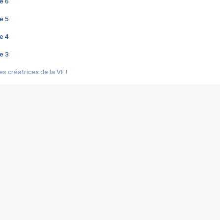
e 6
e 5
e 4
e 3
s créatrices de la VF !
e 2
e 1
e Mektoub My Love arrive enfin ! Rencontre avec Shaïn Boumedine et Sal
i : après Toni en famille
elle réalise le bouleversant Dites lui que je l'aime
ais ! Rencontre autour de Vie privée de Rebecca Zlotowski
 de Marguerite, Grave... Rencontre avec Ella Rumpf
 Les Rêveurs, un film intime sur la santé mentale