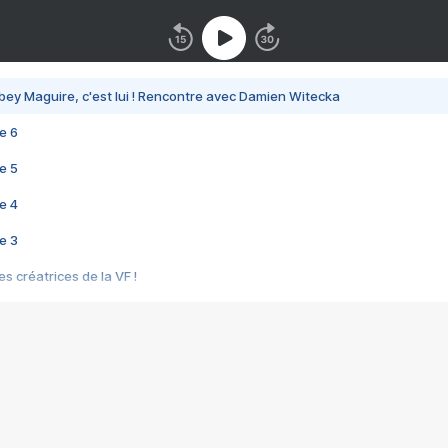
bey Maguire, c'est lui ! Rencontre avec Damien Witecka
e 6
e 5
e 4
e 3
s créatrices de la VF !
e 2
e 1
e Mektoub My Love arrive enfin ! Rencontre avec Shaïn Boumedine et Sal
i : après Toni en famille