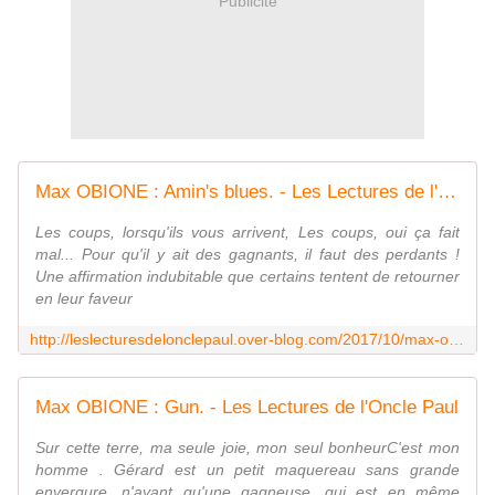
Publicité
Max OBIONE : Amin's blues. - Les Lectures de l'Oncle Paul
Les coups, lorsqu'ils vous arrivent, Les coups, oui ça fait
mal... Pour qu'il y ait des gagnants, il faut des perdants !
Une affirmation indubitable que certains tentent de retourner
en leur faveur
http://leslecturesdelonclepaul.over-blog.com/2017/10/max-obione-amin-blues.html
Max OBIONE : Gun. - Les Lectures de l'Oncle Paul
Sur cette terre, ma seule joie, mon seul bonheurC'est mon
homme . Gérard est un petit maquereau sans grande
envergure, n'ayant qu'une gagneuse, qui est en même