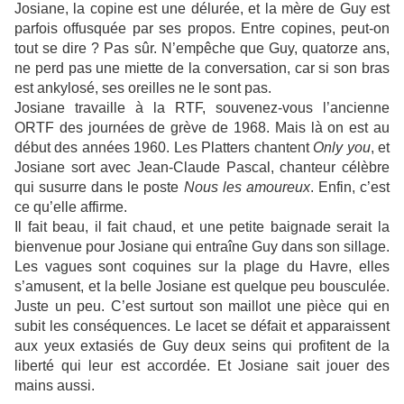
Josiane, la copine est une délurée, et la mère de Guy est
parfois offusquée par ses propos. Entre copines, peut-on
tout se dire ? Pas sûr. N’empêche que Guy, quatorze ans,
ne perd pas une miette de la conversation, car si son bras
est ankylosé, ses oreilles ne le sont pas.
Josiane travaille à la RTF, souvenez-vous l’ancienne
ORTF des journées de grève de 1968. Mais là on est au
début des années 1960. Les Platters chantent
Only you
, et
Josiane sort avec Jean-Claude Pascal, chanteur célèbre
qui susurre dans le poste
Nous les amoureux
. Enfin, c’est
ce qu’elle affirme.
Il fait beau, il fait chaud, et une petite baignade serait la
bienvenue pour Josiane qui entraîne Guy dans son sillage.
Les vagues sont coquines sur la plage du Havre, elles
s’amusent, et la belle Josiane est quelque peu bousculée.
Juste un peu. C’est surtout son maillot une pièce qui en
subit les conséquences. Le lacet se défait et apparaissent
aux yeux extasiés de Guy deux seins qui profitent de la
liberté qui leur est accordée. Et Josiane sait jouer des
mains aussi.