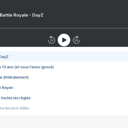
 Battle Royale - DayZ
 DayZ
 a 13 ans (et vous l'avez ignoré)
e (littéralement)
im Rayan
 toutes les règles
s les jeux vidéo
us choquant de Rockstar ? - Le scandale BULLY